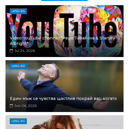
LANG-BG
Video YouTube channel *Pepa Tabakova & Stanley
Albright*
Jul 24, 2026
LANG-BG
Един мъж се чувства щастлив покрай вас, когато
Jun 06, 2026
LANG-BG