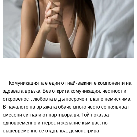
Комуникацията е един от най-важните компоненти на
здравата връзка. Без открита комуникация, честност и
откровеност, любовта в дългосрочен план е немислима.
В началото на връзката обаче много често се появяват
смесени сигнали от партньора ви. Той показва
едновременно интерес и желание към вас, но
същевременно се отдръпва, демонстрира