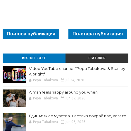
По-нова публикация
По-стара публикация
RECENT POST
FEATURED
Video YouTube channel *Pepa Tabakova & Stanley
Albright*
Pepa Tabakova
Jul 24, 2026
A man feels happy around you when
Pepa Tabakova
Jun 07, 2026
Един мъж се чувства щастлив покрай вас, когато
Pepa Tabakova
Jun 06, 2026