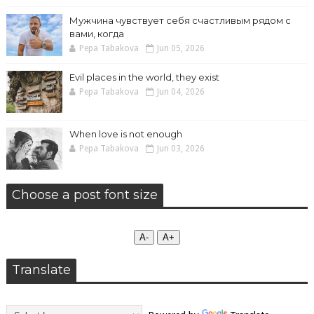
Мужчина чувствует себя счастливым рядом с
вами, когда
Pepa Tabakova
Jun 05, 2026
Evil places in the world, they exist
Pepa Tabakova
Jun 04, 2026
When love is not enough
Pepa Tabakova
Jun 03, 2026
Choose a post font size
А-
А+
Translate