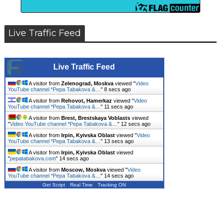
Live Traffic Feed
Live Traffic Feed
A visitor from
Zelenograd, Moskva
viewed "
Video
YouTube channel *Pepa Tabakova &…
"
9 secs ago
A visitor from
Rehovot, Hamerkaz
viewed "
Video
YouTube channel *Pepa Tabakova &…
"
12 secs ago
A visitor from
Brest, Brestskaya Voblasts
viewed
"
Video YouTube channel *Pepa Tabakova &…
"
13 secs ago
A visitor from
Irpin, Kyivska Oblast
viewed "
Video
YouTube channel *Pepa Tabakova &…
"
14 secs ago
A visitor from
Irpin, Kyivska Oblast
viewed
"
pepatabakova.com
"
15 secs ago
A visitor from
Moscow, Moskva
viewed "
Video
YouTube channel *Pepa Tabakova &…
"
15 secs ago
Get Script
Real Time
Tracking ON