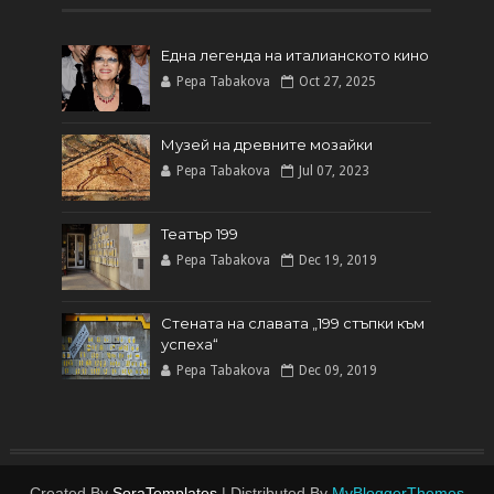
Една легенда на италианското кинo
Pepa Tabakova
Oct 27, 2025
Музей на древните мозайки
Pepa Tabakova
Jul 07, 2023
Театър 199
Pepa Tabakova
Dec 19, 2019
Стената на славата „199 стъпки към
успеха“
Pepa Tabakova
Dec 09, 2019
Created By
SoraTemplates
| Distributed By
MyBloggerThemes