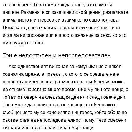
се опознаете. Това няма как да стане, ако само си
пишете. Разменяте си закачливи съобщения, разпалвате
вниманието и интереса си взаимно, но само толкова.
Няма как да не се запитате дали този човек наистина
иска да ви опознае или е просто желание за секс, когато
има нужда от това.
Той е недостъпен и непоследователен
Ако единственият ви канал за комуникация е някоя
социална мрежа, а човекът, с когото се срещате не е
особено активен в нея, размяната на съобщения може
да отнема наистина много време. Вие му пишете нещо, а
той ви отговаря на следващия ден или след повече дни.
Това може да е наистина изнервящо, особено ако в
съобщенията му се крие изявен интерес, който обаче не
съответства на непоследователността му. Тези смесени
сигнали могат да са наистина объркващи.