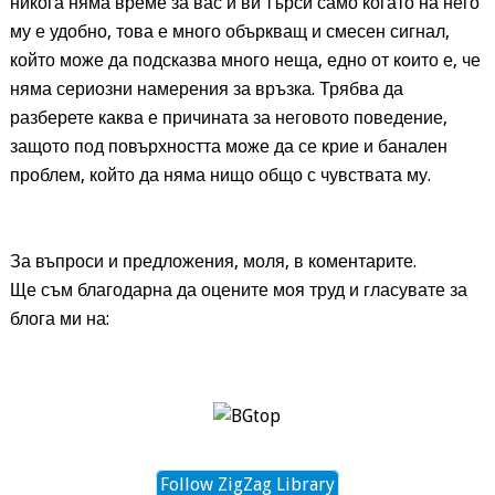
никога няма време за вас и ви търси само когато на него
му е удобно, това е много объркващ и смесен сигнал,
който може да подсказва много неща, едно от които е, че
няма сериозни намерения за връзка. Трябва да
разберете каква е причината за неговото поведение,
защото под повърхността може да се крие и банален
проблем, който да няма нищо общо с чувствата му.
За въпроси и предложения, моля, в коментарите.
Ще съм благодарна да оцените моя труд и гласувате за
блога ми на:
Follow ZigZag Library