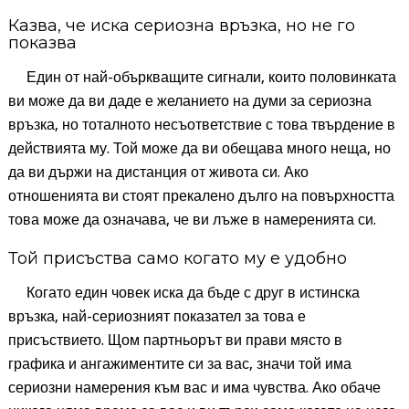
Казва, че иска сериозна връзка, но не го
показва
Един от най-объркващите сигнали, които половинката
ви може да ви даде е желанието на думи за сериозна
връзка, но тоталното несъответствие с това твърдение в
действията му. Той може да ви обещава много неща, но
да ви държи на дистанция от живота си. Ако
отношенията ви стоят прекалено дълго на повърхността
това може да означава, че ви лъже в намеренията си.
Той присъства само когато му е удобно
Когато един човек иска да бъде с друг в истинска
връзка, най-сериозният показател за това е
присъствието. Щом партньорът ви прави място в
графика и ангажиментите си за вас, значи той има
сериозни намерения към вас и има чувства. Ако обаче