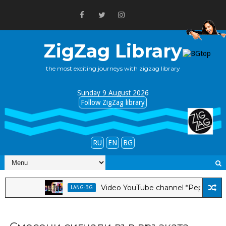
ZigZag Library
the most exciting journeys with zigzag library
Sunday 9 August 2026
Follow ZigZag library
RU
EN
BG
Video YouTube channel *Pepa Tabakova &
LANG-BG