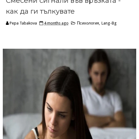
Смесени сигнали във връзката -
как да ги тълкувате
Pepa Tabakova
4 months ago
Психология
,
Lang-Bg