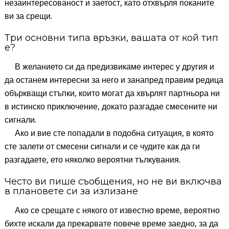
незаинтересованост и заетост, като отхвърля поканите
ви за срещи.
Три основни типа връзки, вашата от кой тип
е?
В желанието си да предизвикаме интерес у другия и
да останем интересни за него и занапред правим редица
объркващи стъпки, които могат да хвърлят партньора ни
в истинско приключение, докато разгадае смесените ни
сигнали.
Ако и вие сте попадали в подобна ситуация, в която
сте залети от смесени сигнали и се чудите как да ги
разгадаете, ето няколко вероятни тълкувания.
Често ви пише съобщения, но не ви включва
в плановете си за излизане
Ако се срещате с някого от известно време, вероятно
бихте искали да прекарвате повече време заедно, за да