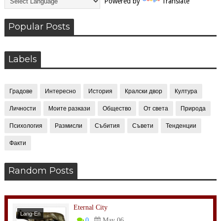
Powered by
Translate
Popular Posts
Labels
Градове
Интересно
История
Кралски двор
Култура
Личности
Моите разкази
Общество
От света
Природа
Психология
Размисли
Събития
Съвети
Тенденции
Факти
Random Posts
Eternal City
Lang-En
0
May 06