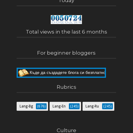
Today
Total views in the last 6 months
For beginner bloggers
Къде да създадете блога си безплатно
Как да направите собствен блог
Rubrics
Lang-Bg
(676)
Lang-En
(245)
Lang-Ru
(245)
Culture