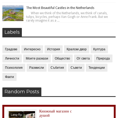
The Most Beautiful Castles in the Netherlands
When we think of the Netherlands, we think of canals,
tulips, bicycles, perhaps Van Gogh or Anne Frank. But we
rarely imagine it as a ...
Labels
Градове
Интересно
История
Кралски двор
Култура
Личности
Моите разкази
Общество
От света
Природа
Психология
Размисли
Събития
Съвети
Тенденции
Факти
Random Posts
Книжный магазин с
Lang-Ru
душой