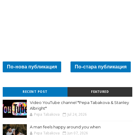
По-нова публикация
По-стара публикация
RECENT POST
FEATURED
Video YouTube channel *Pepa Tabakova & Stanley
Albright*
Pepa Tabakova
Jul 24, 2026
A man feels happy around you when
Pepa Tabakova
Jun 07, 2026