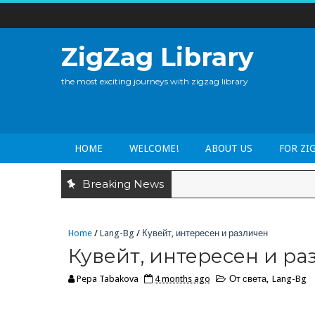
ZigZag Library
the most exciting journeys with zigzag library
HOME
WELCOME!
ABOUT US
FOR ZI
Breaking News
Home
/
Lang-Bg
/
Кувейт, интересен и различен
Кувейт, интересен и ра
Pepa Tabakova
4 months ago
От света
,
Lang-Bg