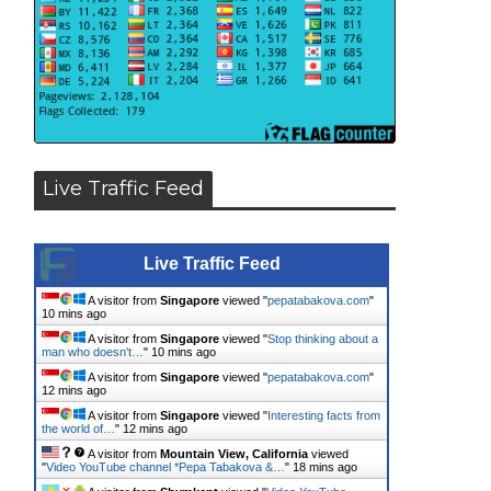
Live Traffic Feed
Live Traffic Feed
A visitor from
Singapore
viewed "
pepatabakova.com
"
10 mins ago
A visitor from
Singapore
viewed "
Stop thinking about a
man who doesn't…
"
10 mins ago
A visitor from
Singapore
viewed "
pepatabakova.com
"
13 mins ago
A visitor from
Singapore
viewed "
Interesting facts from
the world of…
"
13 mins ago
A visitor from
Mountain View, California
viewed
"
Video YouTube channel *Pepa Tabakova &…
"
18 mins ago