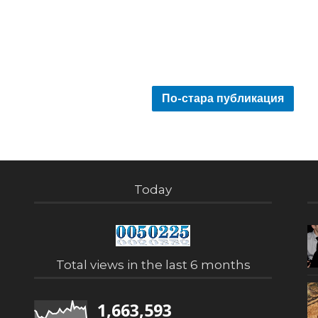
По-стара публикация
Today
Total views in the last 6 months
1,663,593