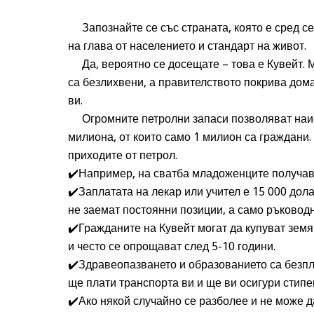
Запознайте се със страната, която е сред се
на глава от населението и стандарт на живот.
Да, вероятно се досещате – това е Кувейт. Мя
са безлихвени, а правителството покрива дом
ви.
Огромните петролни запаси позволяват наист
милиона, от които само 1 милион са граждани.
приходите от петрол.
️Например, на сватба младоженците получава
✔
️Заплатата на лекар или учител е 15 000 дол
✔
не заемат постоянни позиции, а само ръковод
️Гражданите на Кувейт могат да купуват земя
✔
и често се опрощават след 5-10 години.
️Здравеопазването и образованието са безпл
✔
ще плати транспорта ви и ще ви осигури стипе
️Ако някой случайно се разболее и не може д
✔