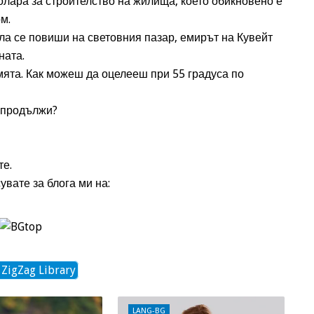
олара за строителство на жилища, което обикновено е
м.
ола се повиши на световния пазар, емирът на Кувейт
ната.
ята. Как можеш да оцелееш при 55 градуса по
 продължи?
те.
увате за блога ми на:
 ZigZag Library
LANG-BG