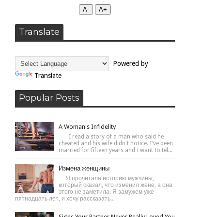
А-
А+
Translate
Powered by
Translate
Popular Posts
A Woman's Infidelity
I read a story of a man who said he
cheated and his wife didn't notice. I've been
married for fifteen years and I want to tel...
Измена женщины
Я прочитала историю мужчины,
который сказал, что изменил жене, а она
этого не заметила. Я замужем уже
пятнадцать лет, и хочу рассказать...
Signs Your Partner Never Really Loved You