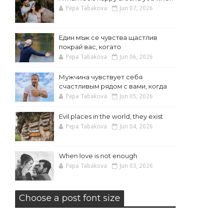
Pepa Tabakova
Jun 07, 2026
Един мъж се чувства щастлив
покрай вас, когато
Pepa Tabakova
Jun 06, 2026
Мужчина чувствует себя
счастливым рядом с вами, когда
Pepa Tabakova
Jun 05, 2026
Evil places in the world, they exist
Pepa Tabakova
Jun 04, 2026
When love is not enough
Pepa Tabakova
Jun 03, 2026
Choose a post font size