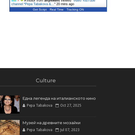
A visitor from
Shymkent
viewed "
Video YouTube
channel *Pepa Tabakova &…
"
20 mins ago
Get Script
Real Time
Tracking ON
Culture
Една легенда на италианското кинo
Pepa Tabakova
Oct 27, 2025
Музей на древните мозайки
Pepa Tabakova
Jul 07, 2023