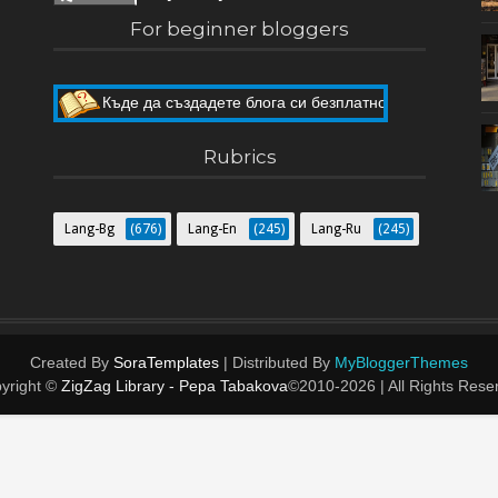
For beginner bloggers
Къде да създадете блога си безплатно
Как да направите собствен блог
Rubrics
Lang-Bg
(676)
Lang-En
(245)
Lang-Ru
(245)
Created By
SoraTemplates
| Distributed By
MyBloggerThemes
yright ©
ZigZag Library - Pepa Tabakova
©2010-
2026 | All Rights Rese