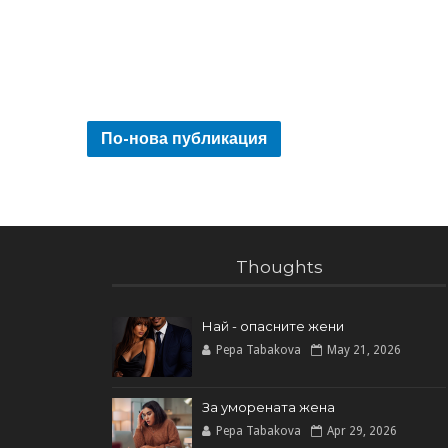
По-нова публикация
Thoughts
Най - опасните жени
Pepa Tabakova
May 21, 2026
За уморената жена
Pepa Tabakova
Apr 29, 2026