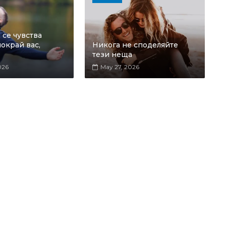
се чувства
окрай вас,
Никога не споделяйте
тези неща
026
May 27, 2026