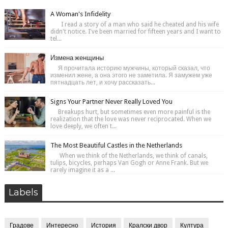
A Woman's Infidelity
I read a story of a man who said he cheated and his wife
didn't notice. I've been married for fifteen years and I want to
tel...
Измена женщины
Я прочитала историю мужчины, который сказал, что
изменил жене, а она этого не заметила. Я замужем уже
пятнадцать лет, и хочу рассказать...
Signs Your Partner Never Really Loved You
Breakups hurt, but sometimes even more painful is the
realization that the love was never reciprocated. When we
love deeply, we often t...
The Most Beautiful Castles in the Netherlands
When we think of the Netherlands, we think of canals,
tulips, bicycles, perhaps Van Gogh or Anne Frank. But we
rarely imagine it as a ...
Labels
Градове
Интересно
История
Кралски двор
Култура