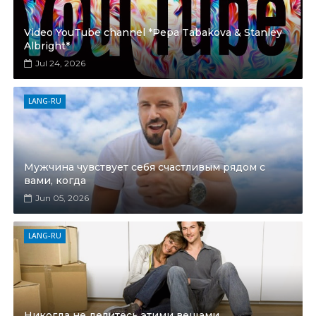
Video YouTube channel *Pepa Tabakova & Stanley
Albright*
Jul 24, 2026
LANG-RU
Мужчина чувствует себя счастливым рядом с
вами, когда
Jun 05, 2026
LANG-RU
Никогда не делитесь этими вещами