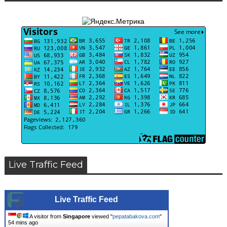
Live Traffic Feed
Live Traffic Feed
A visitor from
Singapore
viewed "
pepatabakova.com
"
54 mins ago