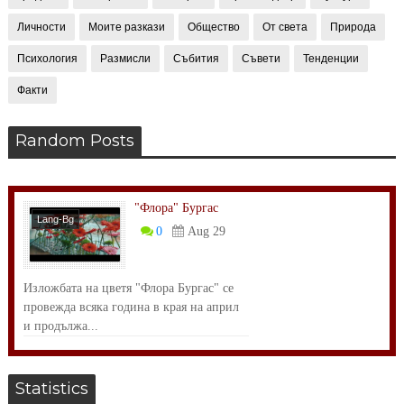
Личности
Моите разкази
Общество
От света
Природа
Психология
Размисли
Събития
Съвети
Тенденции
Факти
Random Posts
"Флора" Бургас
Lang-Bg
0
Aug 29
Събития
Изложбата на цветя "Флора Бургас" се
провежда всяка година в края на април
и продължа...
Statistics