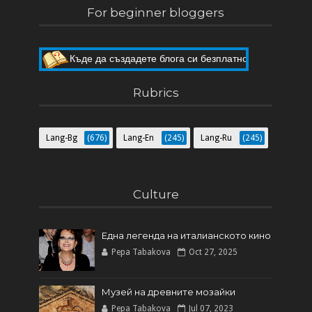
For beginner bloggers
Къде да създадете блога си безплатно
Как да направите собствен блог
Rubrics
Lang-Bg
(676)
Lang-En
(245)
Lang-Ru
(245)
Culture
Една легенда на италианското кинo
Pepa Tabakova
Oct 27, 2025
Музей на древните мозайки
Pepa Tabakova
Jul 07, 2023