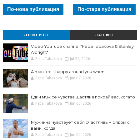
По-нова публикация
По-стара публикация
RECENT POST
FEATURED
Video YouTube channel *Pepa Tabakova & Stanley
Albright*
Pepa Tabakova
Jul 24, 2026
A man feels happy around you when
Pepa Tabakova
Jun 07, 2026
Един мъж се чувства щастлив покрай вас, когато
Pepa Tabakova
Jun 06, 2026
Мужчина чувствует себя счастливым рядом с
вами, когда
Pepa Tabakova
Jun 05, 2026