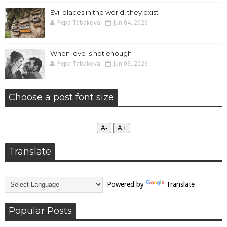
Evil places in the world, they exist
Pepa Tabakova
Jun 04, 2026
When love is not enough
Pepa Tabakova
Jun 03, 2026
Choose a post font size
А-
А+
Translate
Powered by
Translate
Popular Posts