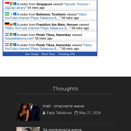
A visitor from
Singapore
viewed "
Apostle Thomas •
ZigZag Library
"
54 mins ago
A visitor from
Bektemir, Toshkent
viewed "
Video
YouTube channel *Pepa Tabakova &…
"
58 mins ago
A visitor from
Frankfurt Am Main, Hessen
viewed
"
Video YouTube channel *Pepa Tabakova &…
"
58 mins ago
A visitor from
Petah Tikva, Hamerkaz
viewed
"
pepatabakova.com
"
58 mins ago
A visitor from
Petah Tikva, Hamerkaz
viewed "
Video
YouTube channel *Pepa Tabakova &…
"
58 mins ago
Get Script
Real Time
Tracking ON
Thoughts
Най - опасните жени
Pepa Tabakova
May 21, 2026
За уморената жена