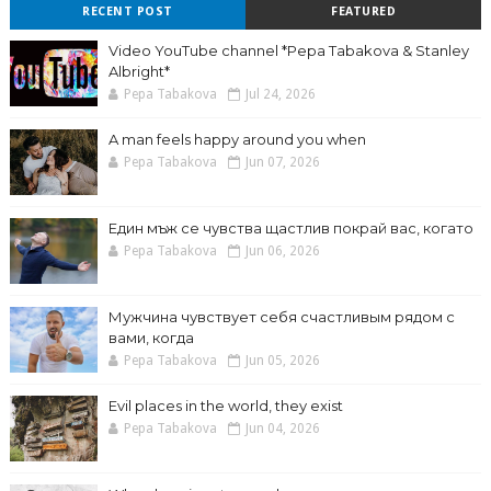
RECENT POST
FEATURED
Video YouTube channel *Pepa Tabakova & Stanley
Albright*
Pepa Tabakova
Jul 24, 2026
A man feels happy around you when
Pepa Tabakova
Jun 07, 2026
Един мъж се чувства щастлив покрай вас, когато
Pepa Tabakova
Jun 06, 2026
Мужчина чувствует себя счастливым рядом с
вами, когда
Pepa Tabakova
Jun 05, 2026
Evil places in the world, they exist
Pepa Tabakova
Jun 04, 2026