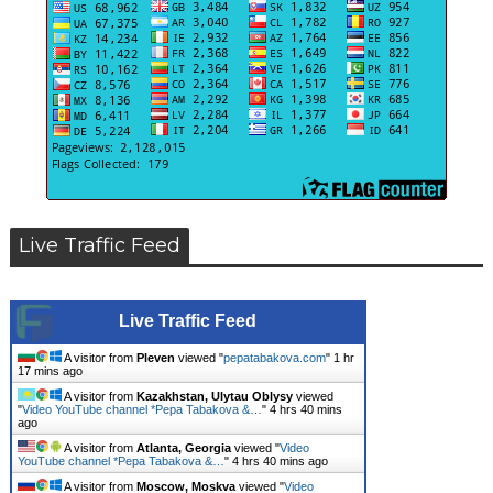
Live Traffic Feed
Live Traffic Feed
A visitor from
Pleven
viewed "
pepatabakova.com
"
1 hr
17 mins ago
A visitor from
Kazakhstan, Ulytau Oblysy
viewed
"
Video YouTube channel *Pepa Tabakova &…
"
4 hrs 40 mins
ago
A visitor from
Atlanta, Georgia
viewed "
Video
YouTube channel *Pepa Tabakova &…
"
4 hrs 40 mins ago
A visitor from
Moscow, Moskva
viewed "
Video