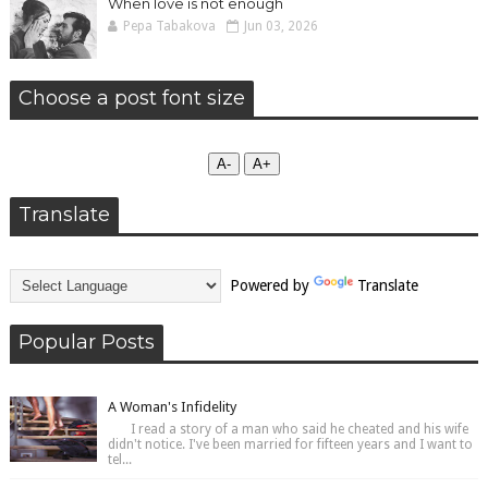
When love is not enough
Pepa Tabakova
Jun 03, 2026
Choose a post font size
А-
А+
Translate
Powered by
Translate
Popular Posts
A Woman's Infidelity
I read a story of a man who said he cheated and his wife
didn't notice. I've been married for fifteen years and I want to
tel...