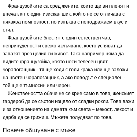
Французойките са сред жените, които ще ви пленят и
впечатлят с един изискан шик, който не се отличава с
някаква помпозност, но изпъква с неподражаем вкус и
стил.
Ф
ранцузойките блестят с един естествен чар,
непринуденост и свежо излъчване, което успяват да
запазят през целия си живот. Така например няма да
видите французойка, която носи телесен цвят
чорапогащник - тя ще ходи с голи крака или ще заложи
на цветен чорапогащник, а ако поводът е специален -
той ще е тъмносин или черен.
Женствеността обаче не се крие само в това, женският
гардероб да се състои изцяло от сладки рокли. Това важи
и за отношението на дамата към света – мекост, лекост и
дарба да се грижиш. Мъжете полудяват по това.
Повече общуване с мъже