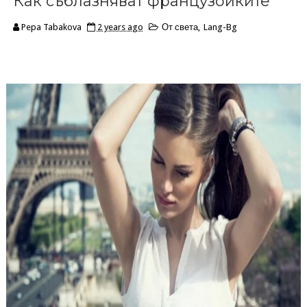
Как съблазняват французойките
Pepa Tabakova
2 years ago
От света
,
Lang-Bg