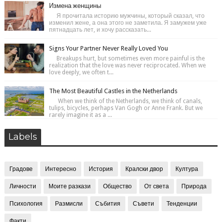
Измена женщины
Я прочитала историю мужчины, который сказал, что
изменил жене, а она этого не заметила. Я замужем уже
пятнадцать лет, и хочу рассказать...
Signs Your Partner Never Really Loved You
Breakups hurt, but sometimes even more painful is the
realization that the love was never reciprocated. When we
love deeply, we often t...
The Most Beautiful Castles in the Netherlands
When we think of the Netherlands, we think of canals,
tulips, bicycles, perhaps Van Gogh or Anne Frank. But we
rarely imagine it as a ...
Labels
Градове
Интересно
История
Кралски двор
Култура
Личности
Моите разкази
Общество
От света
Природа
Психология
Размисли
Събития
Съвети
Тенденции
Факти