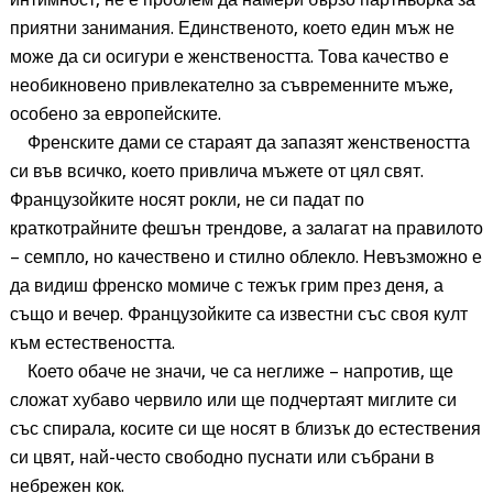
приятни занимания. Единственото, което един мъж не
може да си осигури е женствеността. Това качество е
необикновено привлекателно за съвременните мъже,
особено за европейските.
Френските дами се стараят да запазят женствеността
си във всичко, което привлича мъжете от цял ​​свят.
Французойките носят рокли, не си падат по
краткотрайните фешън трендове, а залагат на правилото
– семпло, но качествено и стилно облекло. Невъзможно е
да видиш френско момиче с тежък грим през деня, а
също и вечер. Французойките са известни със своя култ
към естествеността.
Което обаче не значи, че са неглиже – напротив, ще
сложат хубаво червило или ще подчертаят миглите си
със спирала, косите си ще носят в близък до естествения
си цвят, най-често свободно пуснати или събрани в
небрежен кок.