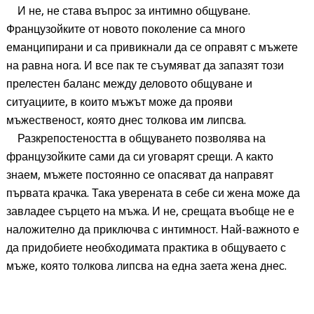
И не, не става въпрос за интимно общуване.
Французойките от новото поколение са много
еманципирани и са привикнали да се оправят с мъжете
на равна нога. И все пак те съумяват да запазят този
прелестен баланс между деловото общуване и
ситуациите, в които мъжът може да прояви
мъжественост, която днес толкова им липсва.
Разкрепостеността в общуването позволява на
французойките сами да си уговарят срещи. А както
знаем, мъжете постоянно се опасяват да направят
първата крачка. Така уверената в себе си жена може да
завладее сърцето на мъжа. И не, срещата въобще не е
наложително да приключва с интимност. Най-важното е
да придобиете необходимата практика в общуваето с
мъже, която толкова липсва на една заета жена днес.