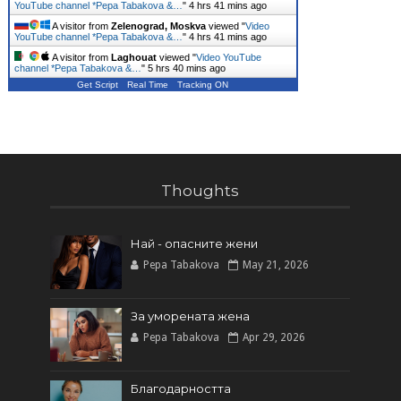
YouTube channel *Pepa Tabakova &…
"
4 hrs 41 mins ago
A visitor from
Zelenograd, Moskva
viewed "
Video
YouTube channel *Pepa Tabakova &…
"
4 hrs 41 mins ago
A visitor from
Laghouat
viewed "
Video YouTube
channel *Pepa Tabakova &…
"
5 hrs 40 mins ago
Get Script
Real Time
Tracking ON
Thoughts
Най - опасните жени
Pepa Tabakova
May 21, 2026
За уморената жена
Pepa Tabakova
Apr 29, 2026
Благодарността