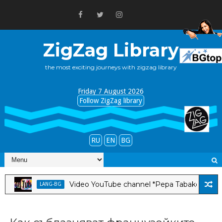
ZigZag Library
the most exciting journeys with zigzag library
Friday 7 August 2026
Follow ZigZag library
RU
EN
BG
Video YouTube channel *Pepa Tabakova & Stanley 
LANG-BG