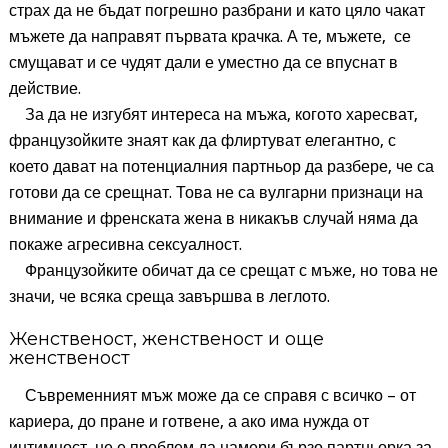
страх да не бъдат погрешно разбрани и като цяло чакат
мъжете да направят първата крачка. А те, мъжете, се
смущават и се чудят дали е уместно да се впуснат в
действие.
За да не изгубят интереса на мъжа, когото харесват,
французойките знаят как да флиртуват елегантно, с
което дават на потенциалния партньор да разбере, че са
готови да се срещнат. Това не са вулгарни признаци на
внимание и френската жена в никакъв случай няма да
покаже агресивна сексуалност.
Французойките обичат да се срещат с мъже, но това не
значи, че всяка среща завършва в леглото.
Женственост, женственост и още
женственост
Съвременният мъж може да се справя с всичко – от
кариера, до пране и готвене, а ако има нужда от
интимност, не е проблем да намери бързо партньорка за