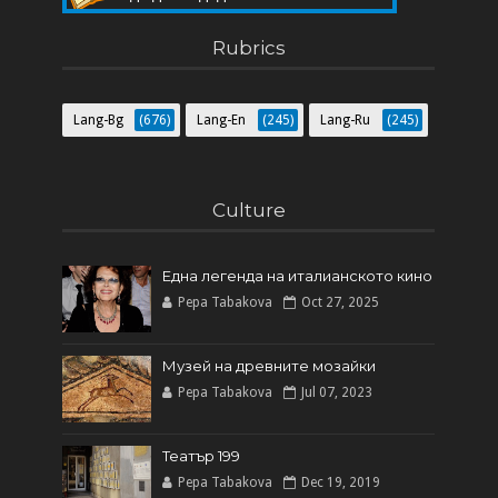
Пет мита за Blogger
Rubrics
Lang-Bg
(676)
Lang-En
(245)
Lang-Ru
(245)
Culture
Една легенда на италианското кинo
Pepa Tabakova
Oct 27, 2025
Музей на древните мозайки
Pepa Tabakova
Jul 07, 2023
Театър 199
Pepa Tabakova
Dec 19, 2019