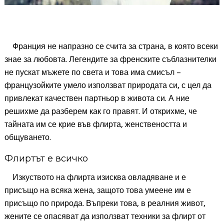
Франция не напразно се счита за страна, в която всеки
знае за любовта. Легендите за френските съблазнителки
не пускат мъжете по света и това има смисъл –
французойките умело използват природата си, с цел да
привлекат качествен партньор в живота си. А ние
решихме да разберем как го правят. И открихме, че
та
й
ната им се крие във флирта, женствеността и
общуването.
Флиртът е всичко
Изкуството на флирта изисква овладяване и е
присъщо на всяка жена, защото това умеене им е
присъщо по природа. Въпреки това, в реалния живот,
жените се опасяват да използват техники за флирт от