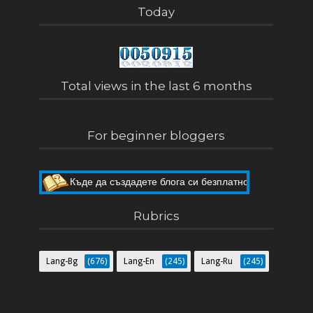
Today
Total views in the last 6 months
For beginner bloggers
Къде да създадете блога си безплатно
Как да направите собствен блог
Rubrics
Lang-Bg
(676)
Lang-En
(245)
Lang-Ru
(245)