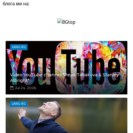
блога ми на:
LANG-BG
Video YouTube channel *Pepa Tabakova & Stanley
Albright*
Jul 24, 2026
LANG-BG