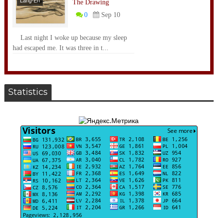
Lang-En
The Drawing
0
Sep 10
Last night I woke up because my sleep
had escaped me. It was three in t...
Statistics