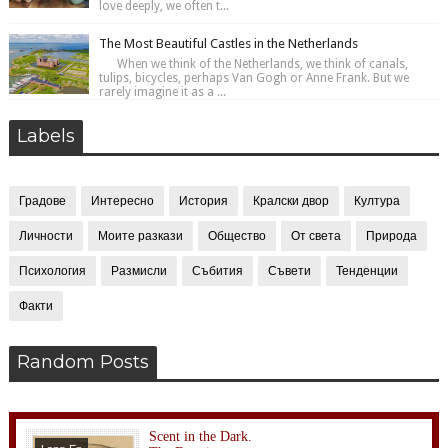
love deeply, we often t...
The Most Beautiful Castles in the Netherlands
When we think of the Netherlands, we think of canals,
tulips, bicycles, perhaps Van Gogh or Anne Frank. But we
rarely imagine it as a ...
Labels
Градове
Интересно
История
Кралски двор
Култура
Личности
Моите разкази
Общество
От света
Природа
Психология
Размисли
Събития
Съвети
Тенденции
Факти
Random Posts
Scent in the Dark.