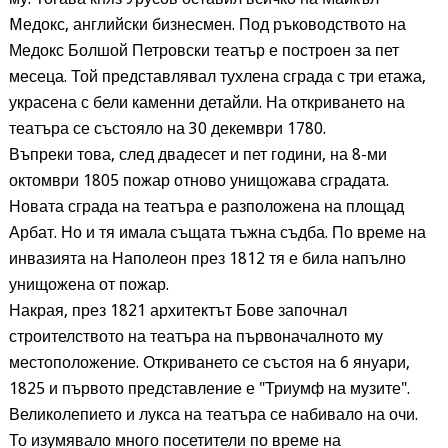
Mедокс, английски бизнесмен. Под ръководството на
Медокс Болшой Петровски театър е построен за пет
месеца. Той представлявал тухлена сграда с три етажа,
украсена с бели каменни детайли. На откриването на
театъра се състояло на 30 декември 1780.
Въпреки това, след двадесет и пет години, на 8-ми
октомври 1805 пожар отново унищожава сградата.
Новата сграда на театъра е разположена на площад
Арбат. Но и тя имала същата тъжна съдба. По време на
инвазията на Наполеон през 1812 тя е била напълно
унищожена от пожар.
Накрая, през 1821 архитектът Бове започнал
строителството на театъра на първоначалното му
местоположение. Откриването се състоя на 6 януари,
1825 и първото представление е "Триумф на музите".
Великолепието и лукса на театъра се набивало на очи.
То изумявало много посетители по време на