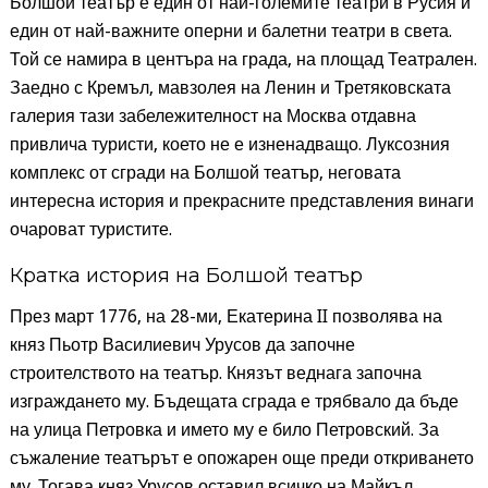
Болшой театър е един от най-големите театри в Русия и
един от най-важните оперни и балетни театри в света.
Той се намира в центъра на града, на площад Театрален.
Заедно с Кремъл, мавзолея на Ленин и Третяковската
галерия тази забележителност на Москва отдавна
привлича туристи, което не е изненадващо. Луксозния
комплекс от сгради на Болшой театър, неговата
интересна история и прекрасните представления винаги
очароват туристите.
Кратка история на Болшой театър
През март 1776, на 28-ми, Екатерина II позволява на
княз Пьотр Василиевич Урусов да започне
строителството на театър. Князът веднага започна
изграждането му. Бъдещата сграда е трябвало да бъде
на улица Петровка и името му е било Петровский. За
съжаление театърът е опожарен още преди откриването
му. Тогава княз Урусов оставил всичко на Майкъл