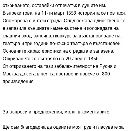
откриването, оставяйки отпечатък в душите им.
Въпреки това, на 11-ти март 1853 историята се повтаря.
Опожарена е и тази сграда. След пожара единствено се
е запазила външната каменна стена и колонадата на
главния вход. започнал конкурс за възстановяване на
театъра и три години по-късно театъра е възстановен.
Основните характеристики на сградата е запазена.
Откриването се състояло на 20 август, 1856.
От откриването на тази забележителност на Русия и
Москва до сега в нея са поставени повече от 800
произведения.
За въпроси и предложения, моля, в коментарите.
Ще съм благодарна да оцените моя труд и гласувате за