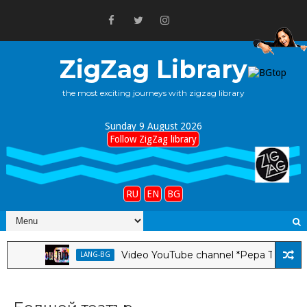
ZigZag Library
the most exciting journeys with zigzag library
Sunday 9 August 2026
Follow ZigZag library
RU
EN
BG
Video YouTube channel *Pepa Tabakova & St
LANG-BG