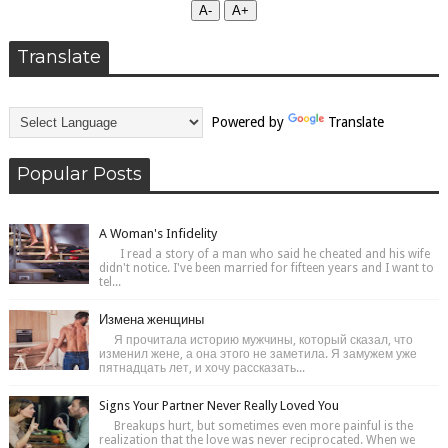
А-
А+
Translate
Powered by
Translate
Popular Posts
A Woman's Infidelity
I read a story of a man who said he cheated and his wife
didn't notice. I've been married for fifteen years and I want to
tel...
Измена женщины
Я прочитала историю мужчины, который сказал, что
изменил жене, а она этого не заметила. Я замужем уже
пятнадцать лет, и хочу рассказать...
Signs Your Partner Never Really Loved You
Breakups hurt, but sometimes even more painful is the
realization that the love was never reciprocated. When we