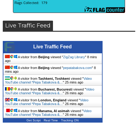
Live Traffic Feed
Live Traffic Feed
A visitor from
Beijing
viewed "
ZigZag Library
"
8 mins
ago
A visitor from
Beijing
viewed "
pepatabakova.com
"
8
mins ago
A visitor from
Tashkent, Toshkent
viewed "
Video
YouTube channel *Pepa Tabakova &…
"
25 mins ago
A visitor from
Bucharest, Bucuresti
viewed "
Video
YouTube channel *Pepa Tabakova &…
"
26 mins ago
A visitor from
London, England
viewed "
Video
YouTube channel *Pepa Tabakova &…
"
26 mins ago
A visitor from
Manama, Al asimah
viewed "
Video
YouTube channel *Pepa Tabakova &…
"
26 mins ago
Get Script
Real Time
Tracking ON