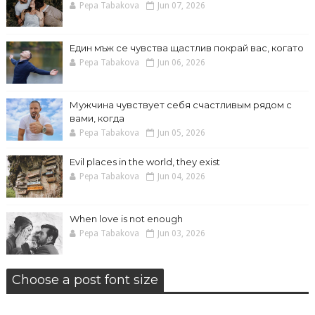
Pepa Tabakova
Jun 07, 2026
Един мъж се чувства щастлив покрай вас, когато
Pepa Tabakova
Jun 06, 2026
Мужчина чувствует себя счастливым рядом с
вами, когда
Pepa Tabakova
Jun 05, 2026
Evil places in the world, they exist
Pepa Tabakova
Jun 04, 2026
When love is not enough
Pepa Tabakova
Jun 03, 2026
Choose a post font size