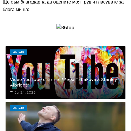
Ще съм благодарна да оцените моя труд и гласувате за
блога ми на:
LANG-BG
Video YouTube channel *Pepa Tabakova & Stanley
Albright*
Jul 24, 2026
LANG-BG