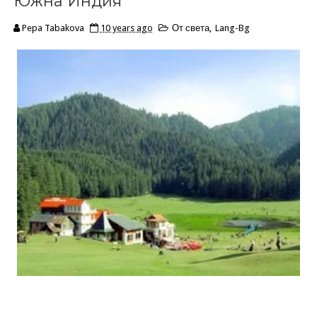
Южна Индия
Pepa Tabakova
10 years ago
От света
,
Lang-Bg