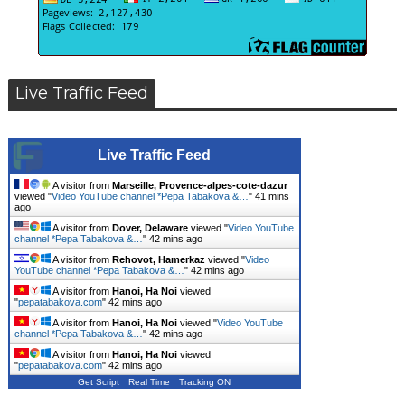
Live Traffic Feed
Live Traffic Feed
A visitor from
Marseille, Provence-alpes-cote-dazur
viewed "
Video YouTube channel *Pepa Tabakova &…
"
41 mins
ago
A visitor from
Dover, Delaware
viewed "
Video YouTube
channel *Pepa Tabakova &…
"
42 mins ago
A visitor from
Rehovot, Hamerkaz
viewed "
Video
YouTube channel *Pepa Tabakova &…
"
42 mins ago
A visitor from
Hanoi, Ha Noi
viewed
"
pepatabakova.com
"
42 mins ago
A visitor from
Hanoi, Ha Noi
viewed "
Video YouTube
channel *Pepa Tabakova &…
"
42 mins ago
A visitor from
Hanoi, Ha Noi
viewed
"
pepatabakova.com
"
42 mins ago
Get Script
Real Time
Tracking ON