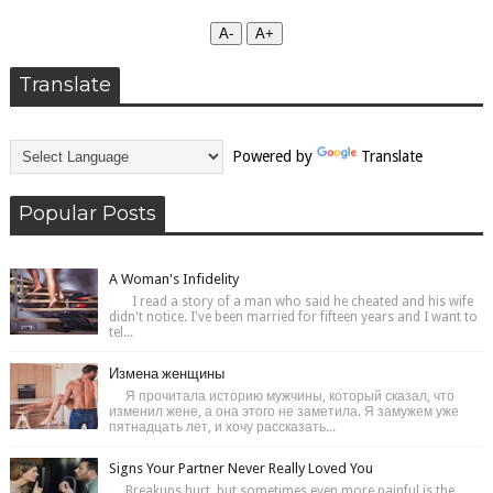
А-
А+
Translate
Powered by
Translate
Popular Posts
A Woman's Infidelity
I read a story of a man who said he cheated and his wife
didn't notice. I've been married for fifteen years and I want to
tel...
Измена женщины
Я прочитала историю мужчины, который сказал, что
изменил жене, а она этого не заметила. Я замужем уже
пятнадцать лет, и хочу рассказать...
Signs Your Partner Never Really Loved You
Breakups hurt, but sometimes even more painful is the