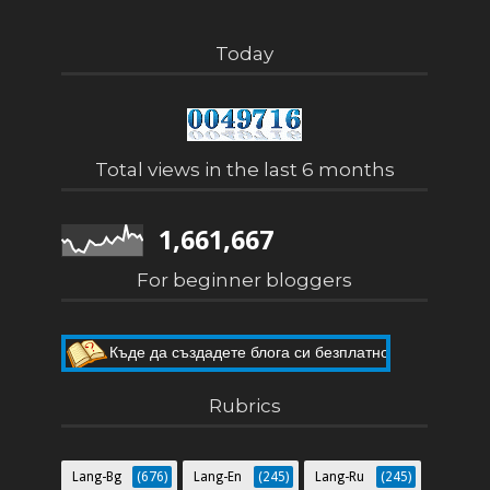
Today
Total views in the last 6 months
1,661,667
For beginner bloggers
Къде да създадете блога си безплатно
Как да направите собствен блог
Rubrics
Lang-Bg
(676)
Lang-En
(245)
Lang-Ru
(245)