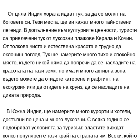
От цяла Индия хората идват тук, за да се молят на
боговете си. Тези места, ще ви кажат много тайнствени
легенди. В допълнение към културните ценности, туристи
са привлечени тук от луксозни плажове Керала и Кочин.
От толкова чиста и естествена красота е трудно да
оклониш поглед. Тук ще намерите много тихо и спокойно
място, където никой няма да попречи да се насладите на
красотата на тази земя; но има и много активна зона,
където можете да отидете катерене и рафтинг, на
екскурзия или да отидете на круиз, да се насладите на
дивата природа.
В Южна Индия, ще намерите много курорти и хотели,
достъпни по цена и много луксозни. С всяка година се
подобряват условията за туризъм: властите виждат
колко популярен е този край на страната им. Всеки, който