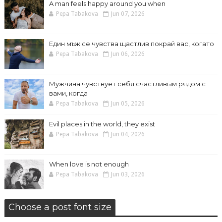
A man feels happy around you when
Pepa Tabakova
Jun 07, 2026
Един мъж се чувства щастлив покрай вас, когато
Pepa Tabakova
Jun 06, 2026
Мужчина чувствует себя счастливым рядом с
вами, когда
Pepa Tabakova
Jun 05, 2026
Evil places in the world, they exist
Pepa Tabakova
Jun 04, 2026
When love is not enough
Pepa Tabakova
Jun 03, 2026
Choose a post font size