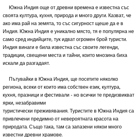
Южна Индия още от древни времена е известна със
своята култура, кухня, природа и много други. Казват, че
ако има рай на земята, то със сигурност щеше да е в
Индия. Южна Индия е уникално място, тя е популярна не
само сред индийците, тук идват огромен брой туристи.
Индия винаги е била известна със своите легенди,
традиции, свещени места и тайни, които мнозина биха
искали да разгадаят.
Пътувайки в Южна Индия, ще посетите няколко
региона, всеки от които има собствен език, култура,
кухня, празници и фестивали - но всички те предизвикват
ярки, незабравими
туристически преживявания. Туристите в Южна Индия са
привлечени предимно от невероятната красота на
природата. Също така, там са запазени някои много
известни древни храмове.