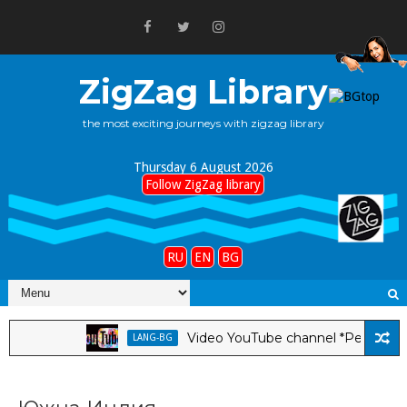
ZigZag Library
the most exciting journeys with zigzag library
Thursday 6 August 2026
Follow ZigZag library
RU
EN
BG
Video YouTube channel *Pepa Tabakova 
LANG-BG