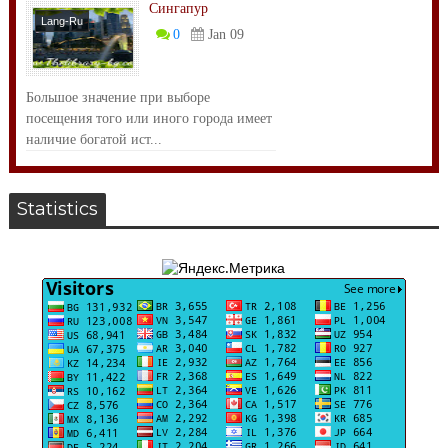
Сингапур
Lang-Ru
0
Jan 09
Большое значение при выборе
посещения того или иного города имеет
наличие богатой ист...
Statistics