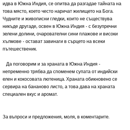
идва в Южна Индия, се опитва да разгадае тайната на
това място, което често наричат жилището на Бога.
Чудните и живописни гледки, които не съществува
никъде другаде, освен в Южна Индия - с безупречни
зелени долини, очарователни сини плажове и високи
хълмове - остават завинаги в сърцето на всеки
пътешественик.
Да поговорим и за храната в Южна Индия -
непременно трябва да споменем супата от индийски
елен и кокосовата лютеница. Храната обикновено се
сервира на бананово листо, а това дава на храната
специален вкус и аромат.
За въпроси и предложения, моля, в коментарите.