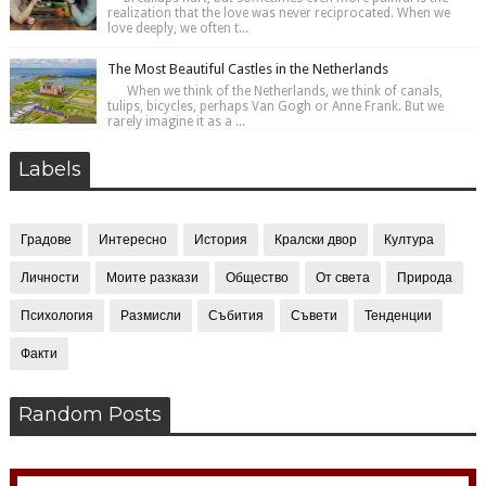
realization that the love was never reciprocated. When we
love deeply, we often t...
The Most Beautiful Castles in the Netherlands
When we think of the Netherlands, we think of canals,
tulips, bicycles, perhaps Van Gogh or Anne Frank. But we
rarely imagine it as a ...
Labels
Градове
Интересно
История
Кралски двор
Култура
Личности
Моите разкази
Общество
От света
Природа
Психология
Размисли
Събития
Съвети
Тенденции
Факти
Random Posts