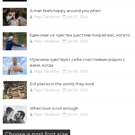
A man feels happy around you when
Pepa Tabakova
Jun 07, 2026
Един мъж се чувства щастлив покрай вас, когато
Pepa Tabakova
Jun 06, 2026
Мужчина чувствует себя счастливым рядом с
вами, когда
Pepa Tabakova
Jun 05, 2026
Evil places in the world, they exist
Pepa Tabakova
Jun 04, 2026
When love is not enough
Pepa Tabakova
Jun 03, 2026
Choose a post font size