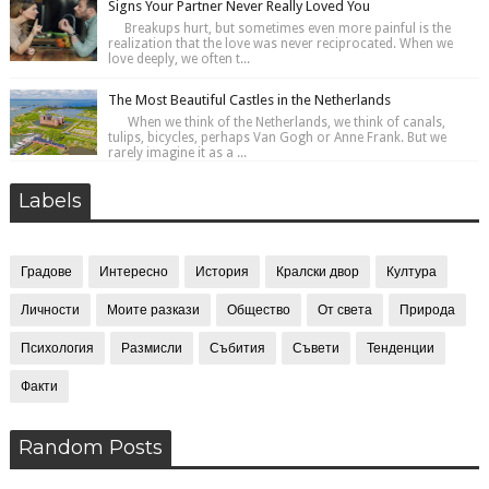
Signs Your Partner Never Really Loved You
Breakups hurt, but sometimes even more painful is the
realization that the love was never reciprocated. When we
love deeply, we often t...
The Most Beautiful Castles in the Netherlands
When we think of the Netherlands, we think of canals,
tulips, bicycles, perhaps Van Gogh or Anne Frank. But we
rarely imagine it as a ...
Labels
Градове
Интересно
История
Кралски двор
Култура
Личности
Моите разкази
Общество
От света
Природа
Психология
Размисли
Събития
Съвети
Тенденции
Факти
Random Posts