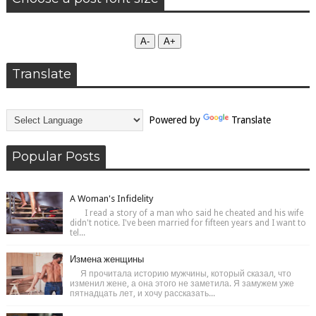
А-
А+
Translate
Powered by
Translate
Popular Posts
A Woman's Infidelity
I read a story of a man who said he cheated and his wife
didn't notice. I've been married for fifteen years and I want to
tel...
Измена женщины
Я прочитала историю мужчины, который сказал, что
изменил жене, а она этого не заметила. Я замужем уже
пятнадцать лет, и хочу рассказать...