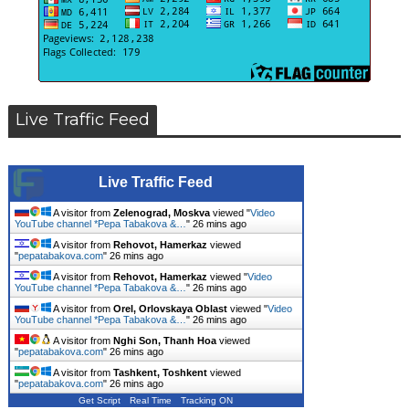
Live Traffic Feed
Live Traffic Feed
A visitor from
Zelenograd, Moskva
viewed "
Video
YouTube channel *Pepa Tabakova &…
"
26 mins ago
A visitor from
Rehovot, Hamerkaz
viewed
"
pepatabakova.com
"
26 mins ago
A visitor from
Rehovot, Hamerkaz
viewed "
Video
YouTube channel *Pepa Tabakova &…
"
26 mins ago
A visitor from
Orel, Orlovskaya Oblast
viewed "
Video
YouTube channel *Pepa Tabakova &…
"
26 mins ago
A visitor from
Nghi Son, Thanh Hoa
viewed
"
pepatabakova.com
"
26 mins ago
A visitor from
Tashkent, Toshkent
viewed
"
pepatabakova.com
"
26 mins ago
Get Script
Real Time
Tracking ON