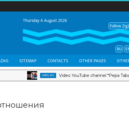
Thursday 6 August 2026
Follow ZigZ
RU
E
GZAG
SITEMAP
CONTACTS
OTHER PAGES
OTHER
Video YouTube channel *Pepa Tabakova &
LANG-BG
отношения