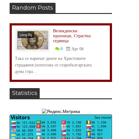
Random Posts
Великденски
Lang-Bg
празници, Страстна
седмица
Събития
0
Apr 06
Така се наричат дните на Христовите
страдания (използва се старобългарската
дума стра...
Statistics