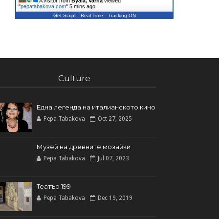
A visitor from
Byala, Varna
viewed
"
pepatabakova.com
"
5 mins ago
Get Script
Real Time
Tracking ON
Culture
Една легенда на италианското кинo
Pepa Tabakova
Oct 27, 2025
Музей на древните мозайки
Pepa Tabakova
Jul 07, 2023
Театър 199
Pepa Tabakova
Dec 19, 2019