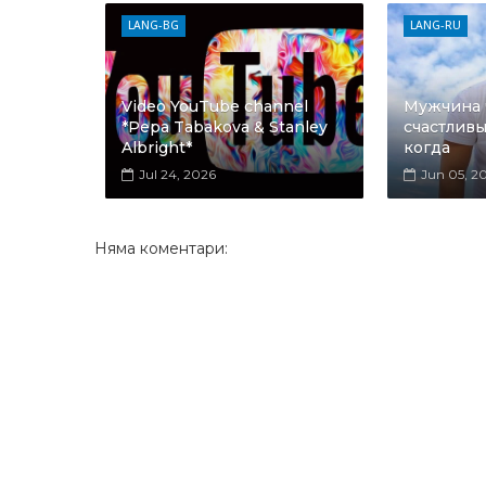
LANG-BG
LANG-RU
Video YouTube channel
Мужчина ч
*Pepa Tabakova & Stanley
счастливы
Albright*
когда
Jul 24, 2026
Jun 05, 2
Няма коментари: