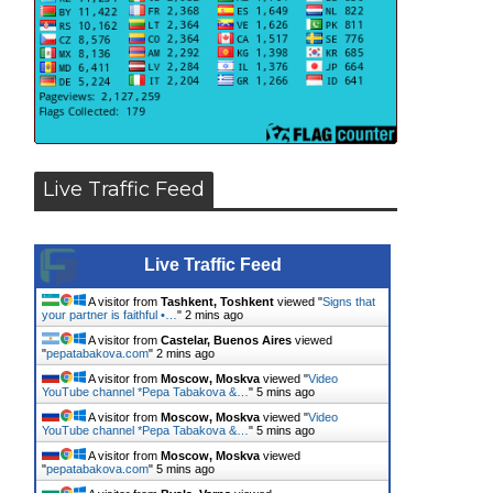
Live Traffic Feed
Live Traffic Feed
A visitor from
Tashkent, Toshkent
viewed "
Signs that
your partner is faithful •…
"
2 mins ago
A visitor from
Castelar, Buenos Aires
viewed
"
pepatabakova.com
"
2 mins ago
A visitor from
Moscow, Moskva
viewed "
Video
YouTube channel *Pepa Tabakova &…
"
5 mins ago
A visitor from
Moscow, Moskva
viewed "
Video
YouTube channel *Pepa Tabakova &…
"
5 mins ago
A visitor from
Moscow, Moskva
viewed
"
pepatabakova.com
"
5 mins ago