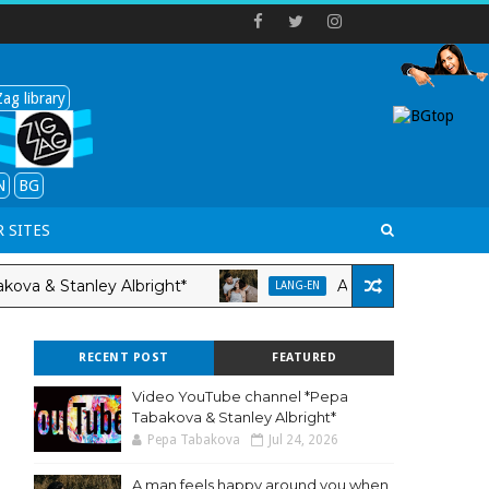
ag library
N
BG
 SITES
 Stanley Albright*
A man feels happy aroun
LANG-EN
RECENT POST
FEATURED
Video YouTube channel *Pepa
Tabakova & Stanley Albright*
Pepa Tabakova
Jul 24, 2026
A man feels happy around you when