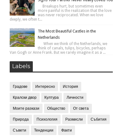
Breakups hurt, but sometimes even
more painful is the realization that the love
was never reciprocated. When we love
deeply, we often t...
The Most Beautiful Castles in the
Netherlands
When we think of the Netherlands, we
think of canals, tulips, bicycles, perhaps
Van Gogh or Anne Frank. But we rarely imagine it as a ...
Labels
Градове
Интересно
История
Кралски двор
Култура
Личности
Моите разкази
Общество
От света
Природа
Психология
Размисли
Събития
Съвети
Тенденции
Факти