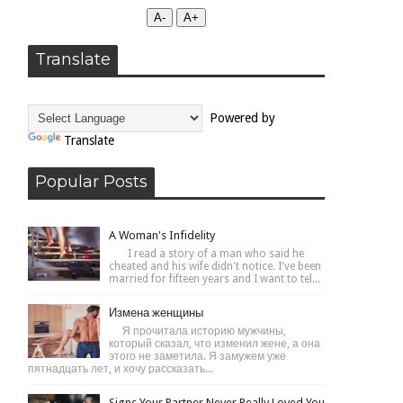
А-
А+
Translate
Powered by
Translate
Popular Posts
A Woman's Infidelity
I read a story of a man who said he
cheated and his wife didn't notice. I've been
married for fifteen years and I want to tel...
Измена женщины
Я прочитала историю мужчины,
который сказал, что изменил жене, а она
этого не заметила. Я замужем уже
пятнадцать лет, и хочу рассказать...
Signs Your Partner Never Really Loved You