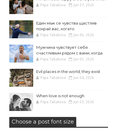
Pepa Tabakova
Jun 07, 2026
Един мъж се чувства щастлив
покрай вас, когато
Pepa Tabakova
Jun 06, 2026
Мужчина чувствует себя
счастливым рядом с вами, когда
Pepa Tabakova
Jun 05, 2026
Evil places in the world, they exist
Pepa Tabakova
Jun 04, 2026
When love is not enough
Pepa Tabakova
Jun 03, 2026
Choose a post font size