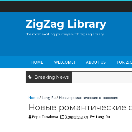
ZigZag Library
the most exciting journeys with zigzag library
HOME
WELCOME!
ABOUT US
FOR ZI
Breaking News
Home
/
Lang-Ru
/
Новые романтические отношения
Новые романтические 
Pepa Tabakova
3 months ago
Lang-Ru