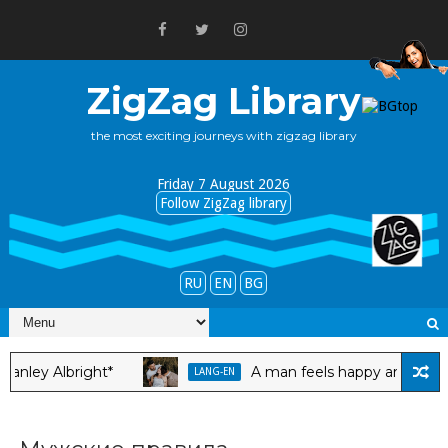
ZigZag Library
the most exciting journeys with zigzag library
Friday 7 August 2026
Follow ZigZag library
RU
EN
BG
y Albright*
A man feels happy around you 
LANG-EN