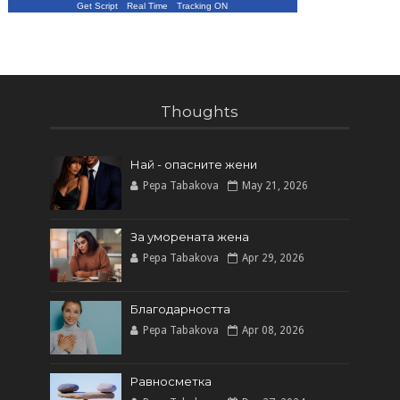
Get Script
Real Time
Tracking ON
Thoughts
Най - опасните жени
Pepa Tabakova
May 21, 2026
За уморената жена
Pepa Tabakova
Apr 29, 2026
Благодарността
Pepa Tabakova
Apr 08, 2026
Равносметка