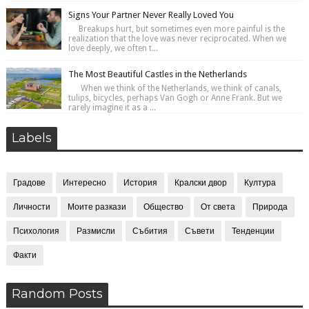
Signs Your Partner Never Really Loved You
Breakups hurt, but sometimes even more painful is the
realization that the love was never reciprocated. When we
love deeply, we often t...
The Most Beautiful Castles in the Netherlands
When we think of the Netherlands, we think of canals,
tulips, bicycles, perhaps Van Gogh or Anne Frank. But we
rarely imagine it as a ...
Labels
Градове
Интересно
История
Кралски двор
Култура
Личности
Моите разкази
Общество
От света
Природа
Психология
Размисли
Събития
Съвети
Тенденции
Факти
Random Posts