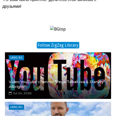
друзьями!
Follow ZigZag Library
LANG-BG
Video YouTube channel *Pepa Tabakova & Stanley
Albright*
Jul 24, 2026
LANG-RU