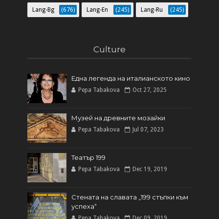
Lang-Bg
(676)
Lang-En
(245)
Lang-Ru
(245)
Culture
Една легенда на италианското кинo
Pepa Tabakova
Oct 27, 2025
Музей на древните мозайки
Pepa Tabakova
Jul 07, 2023
Театър 199
Pepa Tabakova
Dec 19, 2019
Стената на славата „199 стъпки към
успеха“
Pepa Tabakova
Dec 09, 2019