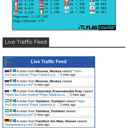
Live Traffic Feed
Live Traffic Feed
A visitor from
Moscow, Moskva
viewed "
Video
YouTube channel *Pepa Tabakova &…
"
2 mins ago
A visitor from
Moscow, Moskva
viewed
"
pepatabakova.com
"
2 mins ago
A visitor from
Krasnodar, Krasnodarskiy Kray
viewed
"
Video YouTube channel *Pepa Tabakova &…
"
2 mins ago
A visitor from
Tashkent, Toshkent
viewed "
Video
YouTube channel *Pepa Tabakova &…
"
2 mins ago
A visitor from
Tashkent, Toshkent
viewed
"
pepatabakova.com
"
2 mins ago
A visitor from
Frankfurt Am Main, Hessen
viewed
"
pepatabakova.com
"
2 mins ago