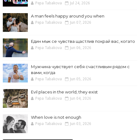
Pepa Tabakova
Jul 24, 2026
A man feels happy around you when
Pepa Tabakova
Jun 07, 2026
Един мъж се чувства щастлив покрай вас, когато
Pepa Tabakova
Jun 06, 2026
Мужчина чувствует себя счастливым рядом с
вами, когда
Pepa Tabakova
Jun 05, 2026
Evil places in the world, they exist
Pepa Tabakova
Jun 04, 2026
When love is not enough
Pepa Tabakova
Jun 03, 2026