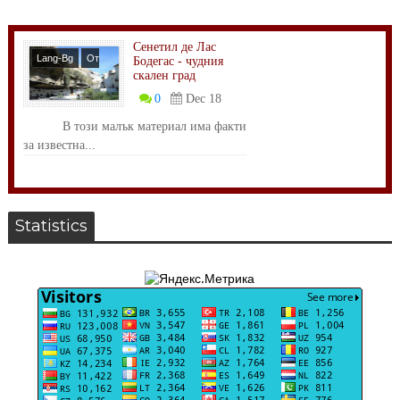
Сенетил де Лас
Lang-Bg
От
Бодегас - чудния
скален град
Света
0
Dec 18
В този малък материал има факти
за известна...
Statistics