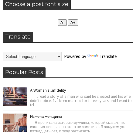
Choose a post font size
А-
А+
Translate
Powered by
Translate
Popular Posts
A Woman's Infidelity
I read a story of a man who said he cheated and his wife
didn't notice. I've been married for fifteen years and I want to
tel...
Измена женщины
Я прочитала историю мужчины, который сказал, что
изменил жене, а она этого не заметила. Я замужем уже
пятнадцать лет, и хочу рассказать...