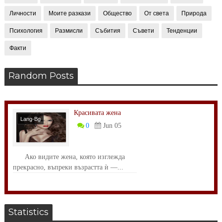
Личности
Моите разкази
Общество
От света
Природа
Психология
Размисли
Събития
Съвети
Тенденции
Факти
Random Posts
Красивата жена
Lang-Bg
0
Jun 05
Психология
Ако видите жена, която изглежда
прекрасно, въпреки възрастта ѝ —...
Statistics