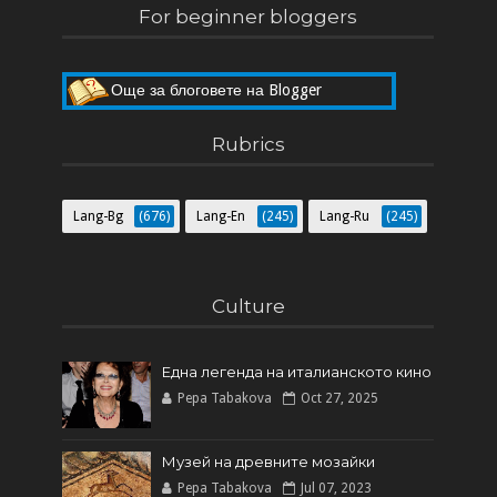
For beginner bloggers
Още за блоговете на Blogger
Пет мита за Blogger
Rubrics
Lang-Bg
(676)
Lang-En
(245)
Lang-Ru
(245)
Culture
Една легенда на италианското кинo
Pepa Tabakova
Oct 27, 2025
Музей на древните мозайки
Pepa Tabakova
Jul 07, 2023