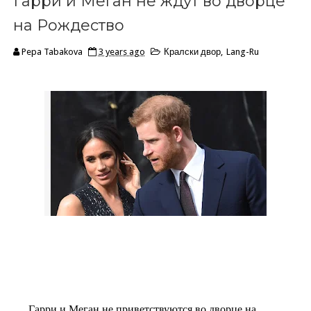
Гарри и Меган не ждут во дворце
на Рождество
Pepa Tabakova
3 years ago
Кралски двор
,
Lang-Ru
Гарри и Меган не приветствуются во дворце на