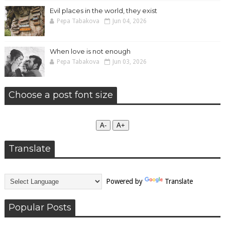
Evil places in the world, they exist
Pepa Tabakova
Jun 04, 2026
When love is not enough
Pepa Tabakova
Jun 03, 2026
Choose a post font size
А-
А+
Translate
Powered by
Translate
Popular Posts