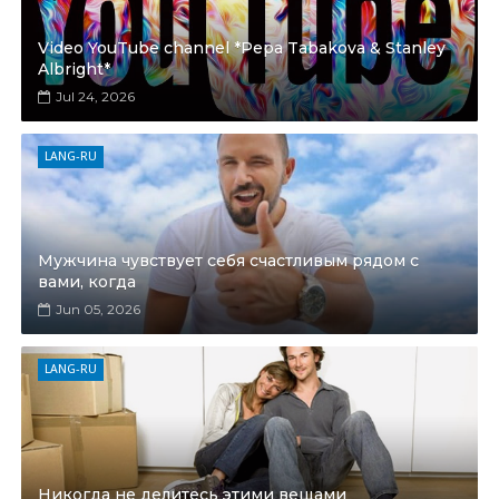
Video YouTube channel *Pepa Tabakova & Stanley
Albright*
Jul 24, 2026
LANG-RU
Мужчина чувствует себя счастливым рядом с
вами, когда
Jun 05, 2026
LANG-RU
Никогда не делитесь этими вещами