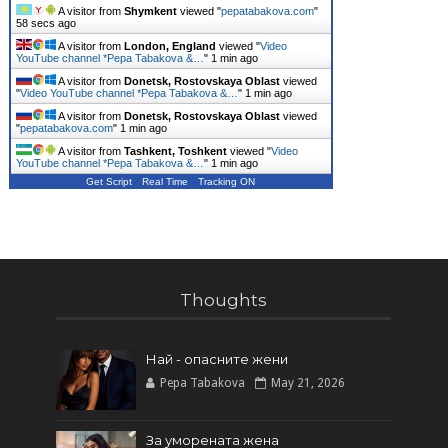
A visitor from
Shymkent
viewed "
pepatabakova.com
"
58 secs ago
A visitor from
London, England
viewed "
Video
YouTube channel *Pepa Tabakova &…
"
1 min ago
A visitor from
Donetsk, Rostovskaya Oblast
viewed
"
Video YouTube channel *Pepa Tabakova &…
"
1 min ago
A visitor from
Donetsk, Rostovskaya Oblast
viewed
"
pepatabakova.com
"
1 min ago
A visitor from
Tashkent, Toshkent
viewed "
Video
YouTube channel *Pepa Tabakova &…
"
1 min ago
Get Script
Real Time
Tracking ON
Thoughts
Най - опасните жени
Pepa Tabakova
May 21, 2026
За уморената жена