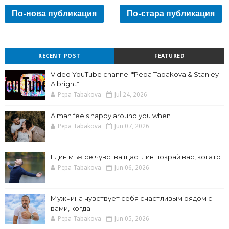
По-нова публикация
По-стара публикация
RECENT POST
FEATURED
Video YouTube channel *Pepa Tabakova & Stanley
Albright*
Pepa Tabakova
Jul 24, 2026
A man feels happy around you when
Pepa Tabakova
Jun 07, 2026
Един мъж се чувства щастлив покрай вас, когато
Pepa Tabakova
Jun 06, 2026
Мужчина чувствует себя счастливым рядом с
вами, когда
Pepa Tabakova
Jun 05, 2026