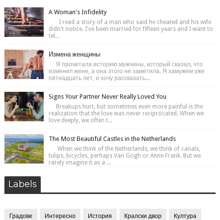
A Woman's Infidelity
I read a story of a man who said he cheated and his wife
didn't notice. I've been married for fifteen years and I want to
tel...
Измена женщины
Я прочитала историю мужчины, который сказал, что
изменил жене, а она этого не заметила. Я замужем уже
пятнадцать лет, и хочу рассказать...
Signs Your Partner Never Really Loved You
Breakups hurt, but sometimes even more painful is the
realization that the love was never reciprocated. When we
love deeply, we often t...
The Most Beautiful Castles in the Netherlands
When we think of the Netherlands, we think of canals,
tulips, bicycles, perhaps Van Gogh or Anne Frank. But we
rarely imagine it as a ...
Labels
Градове
Интересно
История
Кралски двор
Култура