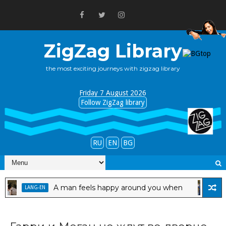
ZigZag Library
the most exciting journeys with zigzag library
Friday 7 August 2026
Follow ZigZag library
RU
EN
BG
A man feels happy around you when
LANG-EN
LANG-