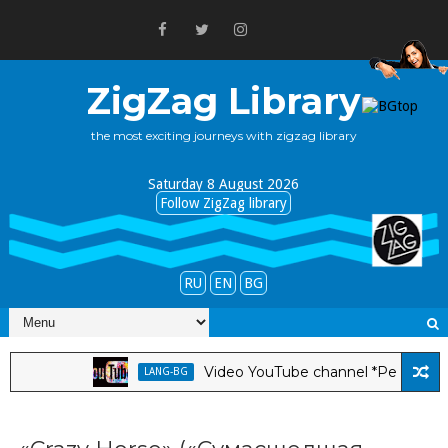
ZigZag Library
the most exciting journeys with zigzag library
Saturday 8 August 2026
Follow ZigZag library
RU
EN
BG
Video YouTube channel *Pepa Tabakova &
LANG-BG