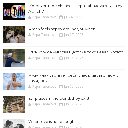
Video YouTube channel *Pepa Tabakova & Stanley
Albright*
Pepa Tabakova
Jul 24, 2026
A man feels happy around you when
Pepa Tabakova
Jun 07, 2026
Един мъж се чувства щастлив покрай вас, когато
Pepa Tabakova
Jun 06, 2026
Мужчина чувствует себя счастливым рядом с
вами, когда
Pepa Tabakova
Jun 05, 2026
Evil places in the world, they exist
Pepa Tabakova
Jun 04, 2026
When love is not enough
Pepa Tabakova
Jun 03, 2026