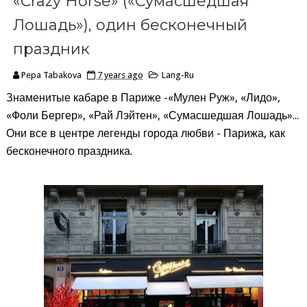
«Crazy Horse» («Сумасшедшая
Лошадь»), один бесконечный
праздник
Pepa Tabakova
7 years ago
Lang-Ru
Знаменитые кабаре в Париже -«Мулен Руж», «Лидо»,
«Фоли Бергер», «Рай Лэйтен», «Сумасшедшая Лошадь»...
Они все в центре легенды города любви - Парижа, как
бесконечного праздника.