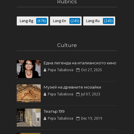
Rubrics
Lang-Bg
(676)
Lang-En
(245)
Lang-Ru
(245)
Culture
Една легенда на италианското кинo
Pepa Tabakova
Oct 27, 2025
Музей на древните мозайки
Pepa Tabakova
Jul 07, 2023
Театър 199
Pepa Tabakova
Dec 19, 2019