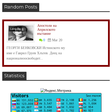
Random Posts
Апостоли на
Lang-Bg
Априлското
въстание
Личности
0
Mar 20
ГЕОРГИ БЕНКОВСКИ Истинското му
име е Гаврил Груев Хлътев. Деец на
националноосвободит...
Statistics