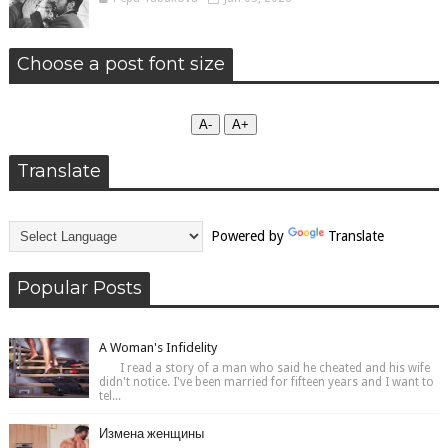
Choose a post font size
А-
А+
Translate
Powered by
Translate
Popular Posts
A Woman's Infidelity
I read a story of a man who said he cheated and his wife
didn't notice. I've been married for fifteen years and I want to
tel...
Измена женщины