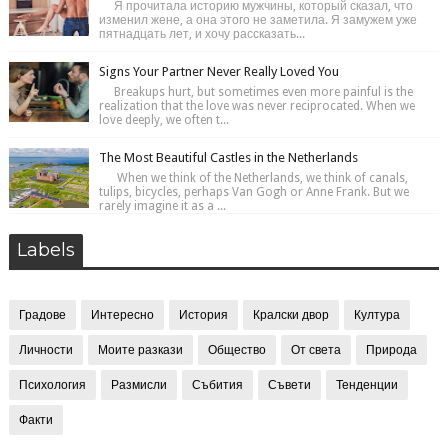
Я прочитала историю мужчины, который сказал, что
изменил жене, а она этого не заметила. Я замужем уже
пятнадцать лет, и хочу рассказать...
Signs Your Partner Never Really Loved You
Breakups hurt, but sometimes even more painful is the
realization that the love was never reciprocated. When we
love deeply, we often t...
The Most Beautiful Castles in the Netherlands
When we think of the Netherlands, we think of canals,
tulips, bicycles, perhaps Van Gogh or Anne Frank. But we
rarely imagine it as a ...
Labels
Градове
Интересно
История
Кралски двор
Култура
Личности
Моите разкази
Общество
От света
Природа
Психология
Размисли
Събития
Съвети
Тенденции
Факти