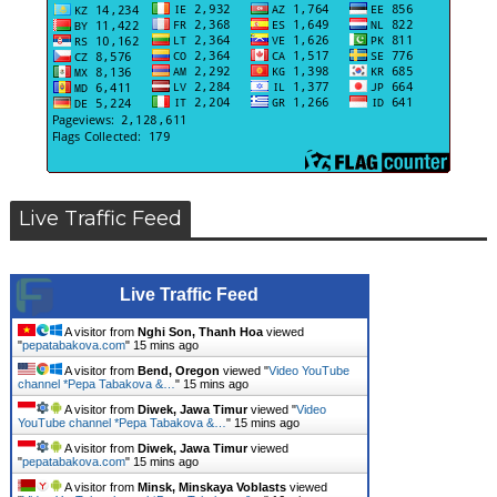
Live Traffic Feed
Live Traffic Feed
A visitor from
Nghi Son, Thanh Hoa
viewed
"
pepatabakova.com
"
15 mins ago
A visitor from
Bend, Oregon
viewed "
Video YouTube
channel *Pepa Tabakova &…
"
15 mins ago
A visitor from
Diwek, Jawa Timur
viewed "
Video
YouTube channel *Pepa Tabakova &…
"
15 mins ago
A visitor from
Diwek, Jawa Timur
viewed
"
pepatabakova.com
"
15 mins ago
A visitor from
Minsk, Minskaya Voblasts
viewed