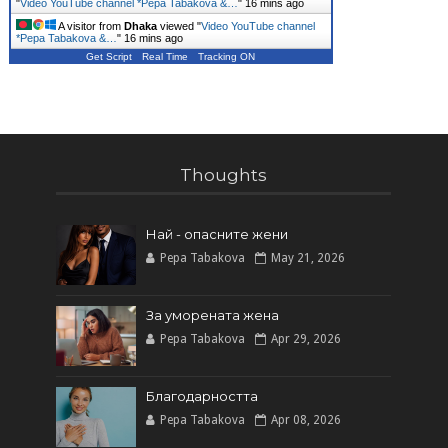
"
Video YouTube channel *Pepa Tabakova &…
"
16 mins ago
A visitor from
Dhaka
viewed "
Video YouTube channel
*Pepa Tabakova &…
"
16 mins ago
Get Script
Real Time
Tracking ON
Thoughts
Най - опасните жени
Pepa Tabakova
May 21, 2026
За уморената жена
Pepa Tabakova
Apr 29, 2026
Благодарността
Pepa Tabakova
Apr 08, 2026