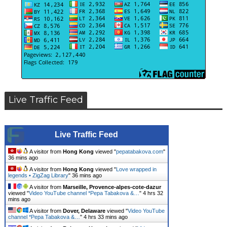
Live Traffic Feed
Live Traffic Feed
A visitor from
Hong Kong
viewed "
pepatabakova.com
"
36 mins ago
A visitor from
Hong Kong
viewed "
Love wrapped in
legends • ZigZag Library
"
36 mins ago
A visitor from
Marseille, Provence-alpes-cote-dazur
viewed "
Video YouTube channel *Pepa Tabakova &…
"
4 hrs 32
mins ago
A visitor from
Dover, Delaware
viewed "
Video YouTube
channel *Pepa Tabakova &…
"
4 hrs 33 mins ago