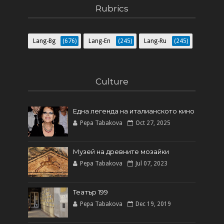
Rubrics
Lang-Bg
(676)
Lang-En
(245)
Lang-Ru
(245)
Culture
Една легенда на италианското кинo
Pepa Tabakova
Oct 27, 2025
Музей на древните мозайки
Pepa Tabakova
Jul 07, 2023
Театър 199
Pepa Tabakova
Dec 19, 2019