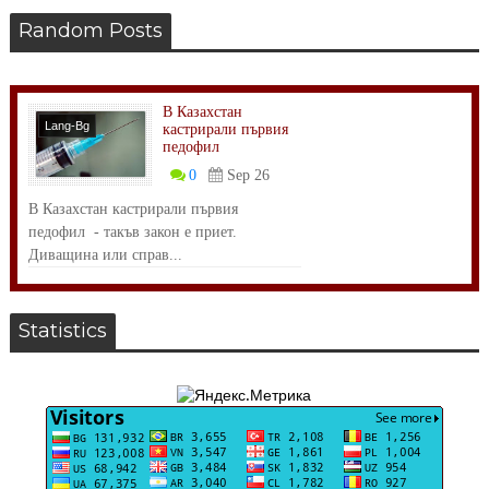
Random Posts
В Казахстан
Lang-Bg
кастрирали първия
педофил
Тенденции
0
Sep 26
В Казахстан кастрирали първия
педофил - такъв закон е приет.
Диващина или справ...
Statistics