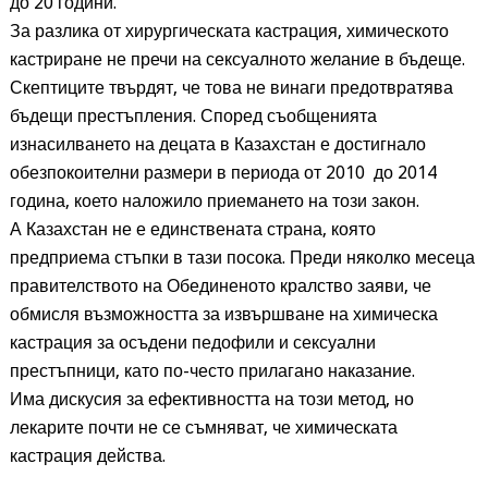
до 20 години.
За разлика от хирургическата кастрация, химическото
кастриране не пречи на сексуалното желание в бъдеще.
Скептиците твърдят, че това не винаги предотвратява
бъдещи престъпления. Според съобщенията
изнасилването на децата в Казахстан е достигнало
обезпокоителни размери в периода от 2010
до 2014
година, което наложило приемането на този закон.
А Казахстан не е единствената страна, която
предприема стъпки в тази посока. Преди няколко месеца
правителството на Обединеното кралство заяви, че
обмисля възможността за извършване на химическа
кастрация за осъдени педофили и сексуални
престъпници, като по-често прилагано наказание.
Има дискусия за ефективността на този метод, но
лекарите почти не се съмняват, че химическата
кастрация действа.