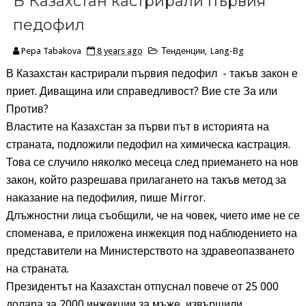
В Казахстан кастрирали първия
педофил
Pepa Tabakova
8 years ago
Тенденции
,
Lang-Bg
В Казахстан кастрирали първия педофил
- такъв закон е
приет. Диващина или справедливост? Вие сте За или
Против?
Властите на Казахстан за първи път в историята на
страната, подложили педофил на химическа кастрация.
Това се случило няколко месеца след приемането на нов
закон, който разрешава прилагането на такъв метод за
наказание на педофилия, пише Mirror.
Длъжностни лица съобщили, че на човек, чието име не се
споменава, е приложена инжекция под наблюдението на
представители на Министерството на здравеопазването
на страната.
Президентът на Казахстан отпуснал повече от 25 000
долара за 2000 инжекции за мъже, извършили