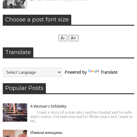
Choose a post font size
А-
А+
Translate
Powered by
Translate
Popular Posts
A Woman's Infidelity
I read a story of a man who said he cheated and his wife
didn't notice. I've been married for fifteen years and I want to
tel...
Измена женщины