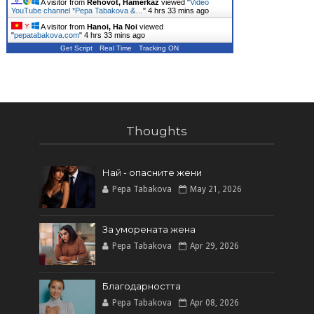
A visitor from
Rehovot, Hamerkaz
viewed "
Video
YouTube channel *Pepa Tabakova &…
"
4 hrs 33 mins ago
A visitor from
Hanoi, Ha Noi
viewed
"
pepatabakova.com
"
4 hrs 33 mins ago
Get Script
Real Time
Tracking ON
Thoughts
Най - опасните жени
Pepa Tabakova
May 21, 2026
За уморената жена
Pepa Tabakova
Apr 29, 2026
Благодарността
Pepa Tabakova
Apr 08, 2026