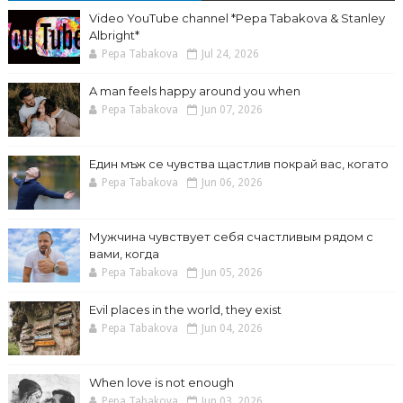
Video YouTube channel *Pepa Tabakova & Stanley
Albright*
Pepa Tabakova
Jul 24, 2026
A man feels happy around you when
Pepa Tabakova
Jun 07, 2026
Един мъж се чувства щастлив покрай вас, когато
Pepa Tabakova
Jun 06, 2026
Мужчина чувствует себя счастливым рядом с
вами, когда
Pepa Tabakova
Jun 05, 2026
Evil places in the world, they exist
Pepa Tabakova
Jun 04, 2026
When love is not enough
Pepa Tabakova
Jun 03, 2026