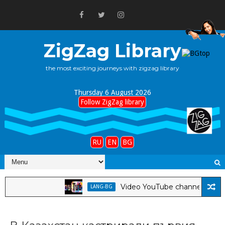
ZigZag Library
the most exciting journeys with zigzag library
Thursday 6 August 2026
Follow ZigZag library
RU
EN
BG
Video YouTube channel *Pepa Taba
LANG-BG