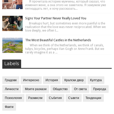
Я прочитала историю мужчины, который сказал, что
изменил жене, а она этого не заметила. Я замужем уже
пятнадцать лет, и хочу рассказать...
Signs Your Partner Never Really Loved You
Breakups hurt, but sometimes even more painful is the
realization that the love was never reciprocated. When we
love deeply, we often t...
The Most Beautiful Castles in the Netherlands
When we think of the Netherlands, we think of canals,
tulips, bicycles, perhaps Van Gogh or Anne Frank. But we
rarely imagine it as a ...
Labels
Градове
Интересно
История
Кралски двор
Култура
Личности
Моите разкази
Общество
От света
Природа
Психология
Размисли
Събития
Съвети
Тенденции
Факти