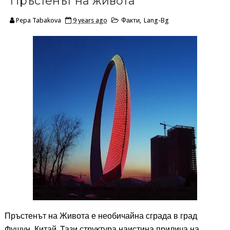
Пръстенът на живота
Pepa Tabakova
9 years ago
Факти
,
Lang-Bg
Пръстенът на Живота е необичайна сграда в град
Фушун, Китай. Тази структура наистина прилича на