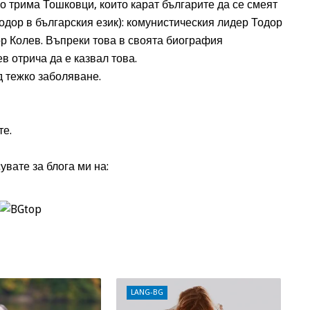
ло трима Тошковци, които карат българите да се смеят
одор в българския език): комунистическия лидер Тодор
ор Колев. Въпреки това в своята биография
 отрича да е казвал това.
 тежко заболяване.
те.
увате за блога ми на:
LANG-BG