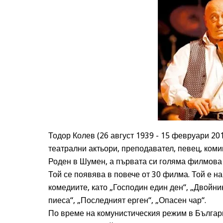
Тодор Колев (26 август 1939 - 15 февруари 20
театрални актьори, преподавател, певец, коми
Роден в Шумен, а първата си голяма филмова 
Той се появява в повече от 30 филма. Той е на
комедиите, като „Господин един ден“, „Двойни
пиеса“, „Последният ерген“, „Опасен чар“.
По време на комунистическия режим в Българ