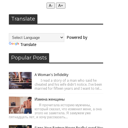
А-
А+
Translate
Powered by
Translate
Popular Posts
A Woman's Infidelity
I read a story of a man who said he
cheated and his wife didn't notice. I've been
married for fifteen years and I want to tel...
Измена женщины
Я прочитала историю мужчины,
который сказал, что изменил жене, а она
этого не заметила. Я замужем уже
пятнадцать лет, и хочу рассказать...
Signs Your Partner Never Really Loved You