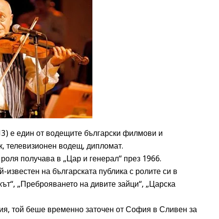
13) е един от водещите български филмови и
к, телевизионен водещ, дипломат.
роля получава в „Цар и генерал“ през 1966.
й-известен на българската публика с ролите си в
кът“, „Преброяването на дивите зайци“, „Царска
ия, той беше временно заточен от София в Сливен за