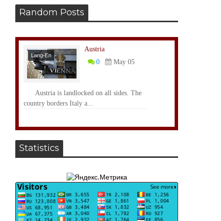
Random Posts
Austria
Lang-En
0
May 05
Austria is landlocked on all sides. The
country borders Italy a...
Statistics