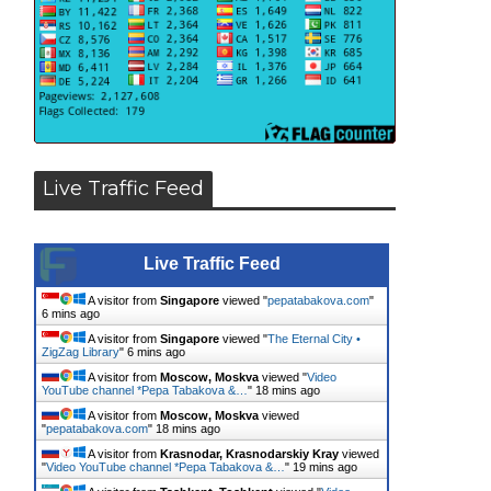
Live Traffic Feed
Live Traffic Feed
A visitor from
Singapore
viewed "
pepatabakova.com
"
6 mins ago
A visitor from
Singapore
viewed "
The Eternal City •
ZigZag Library
"
6 mins ago
A visitor from
Moscow, Moskva
viewed "
Video
YouTube channel *Pepa Tabakova &…
"
18 mins ago
A visitor from
Moscow, Moskva
viewed
"
pepatabakova.com
"
18 mins ago
A visitor from
Krasnodar, Krasnodarskiy Kray
viewed
"
Video YouTube channel *Pepa Tabakova &…
"
19 mins ago