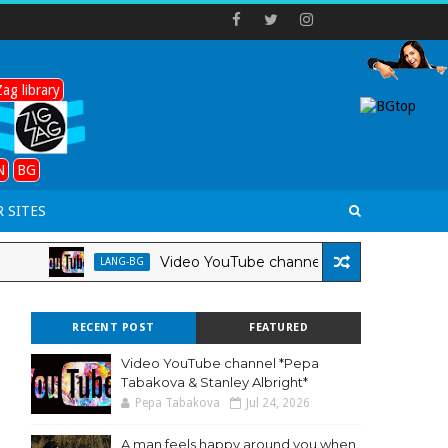
ag library
N
BG
 SITES
Video YouTube channel *Pepa Tabakova & Stanl
LANG-BG
RECENT POST
FEATURED
Video YouTube channel *Pepa
Tabakova & Stanley Albright*
Pepa Tabakova
Jul 24, 2026
A man feels happy around you when