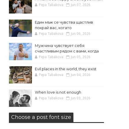
Pepa Tabakova
Jun 07, 2026
Един мъж се чувства щастлив
покрай вас, когато
Pepa Tabakova
Jun 06, 2026
Мужчина чувствует себя
счастливым рядом с вами, когда
Pepa Tabakova
Jun 05, 2026
Evil places in the world, they exist
Pepa Tabakova
Jun 04, 2026
When love is not enough
Pepa Tabakova
Jun 03, 2026
Choose a post font size