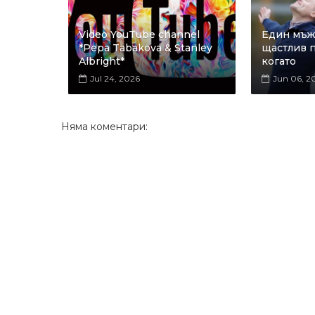
Video YouTube channel
Един мъж 
*Pepa Tabakova & Stanley
щастлив п
Albright*
когато
Jul 24, 2026
Jun 06, 2
Няма коментари: