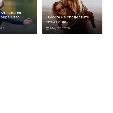
се чувства
окрай вас,
Никога не споделяйте
тези неща
026
May 27, 2026