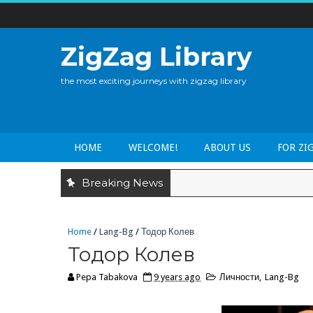
ZigZag Library
the most exciting journeys with zigzag library
HOME
WELCOME!
ABOUT US
FOR ZI
Breaking News
Home
/
Lang-Bg
/
Тодор Колев
Тодор Колев
Pepa Tabakova
9 years ago
Личности
,
Lang-Bg