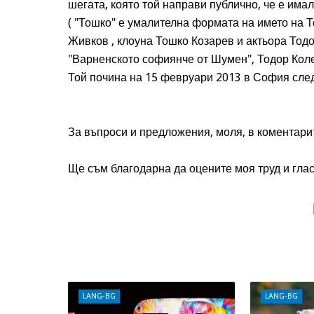
шегата, която той направи публично, че е има
( "Тошко" е умалителна формата на името на Т
Живков , клоуна Тошко Козарев и актьора Тод
"Варненското софиянче от Шумен", Тодор Колев
Той почина на 15 февруари 2013 в София след
За въпроси и предложения, моля, в коментари
Ще съм благодарна да оцените моя труд и глас
LANG-BG
LANG-BG