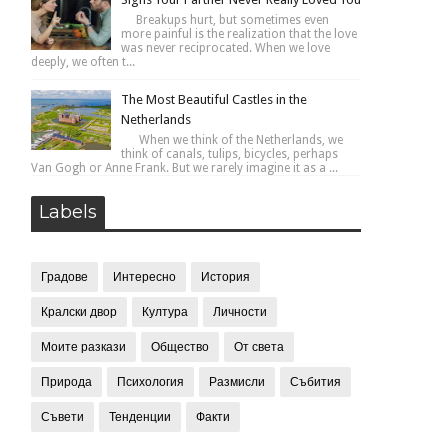
Breakups hurt, but sometimes even
more painful is the realization that the love
was never reciprocated. When we love
deeply, we often t...
The Most Beautiful Castles in the
Netherlands
When we think of the Netherlands, we
think of canals, tulips, bicycles, perhaps
Van Gogh or Anne Frank. But we rarely imagine it as a ...
Labels
Градове
Интересно
История
Кралски двор
Култура
Личности
Моите разкази
Общество
От света
Природа
Психология
Размисли
Събития
Съвети
Тенденции
Факти