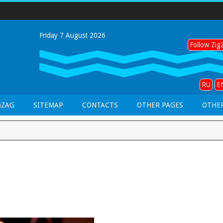
Friday 7 August 2026
Follow ZigZ
RU
E
GZAG
SITEMAP
CONTACTS
OTHER PAGES
OTHER