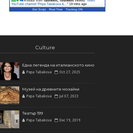
A visitor from
Tashkent, Toshkent
viewed "
Video
YouTube channel *Pepa Tabakova &…
"
19 mins ago
Get Script
Real Time
Tracking ON
Culture
Една легенда на италианското кинo
Pepa Tabakova
Oct 27, 2025
Музей на древните мозайки
Pepa Tabakova
Jul 07, 2023
Театър 199
Pepa Tabakova
Dec 19, 2019