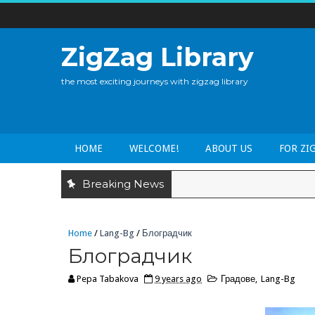
ZigZag Library
the most exciting journeys with zigzag library
HOME
WELCOME!
ABOUT US
FOR ZI
Breaking News
Home
/
Lang-Bg
/
Блоградчик
Блоградчик
Pepa Tabakova
9 years ago
Градове
,
Lang-Bg