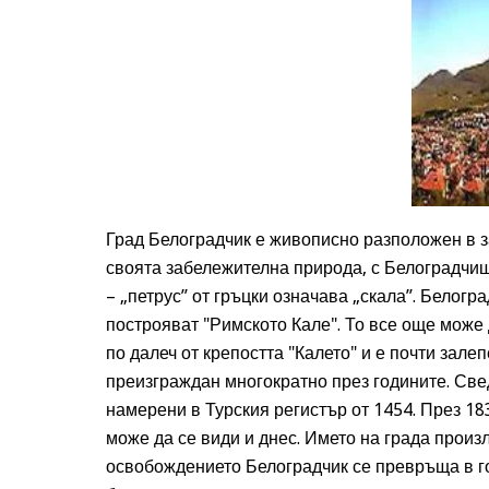
Град Белоградчик е живописно разположен в з
своята забележителна природа, с Белоградчишк
– „петрус” от гръцки означава „скала”. Белог
построяват "Римското Кале". То все още може 
по далеч от крепостта "Калето" и е почти зал
преизграждан многократно през годините. Све
намерени в Турския регистър от 1454. През 18
може да се види и днес. Името на града произл
освобождението Белоградчик се превръща в г