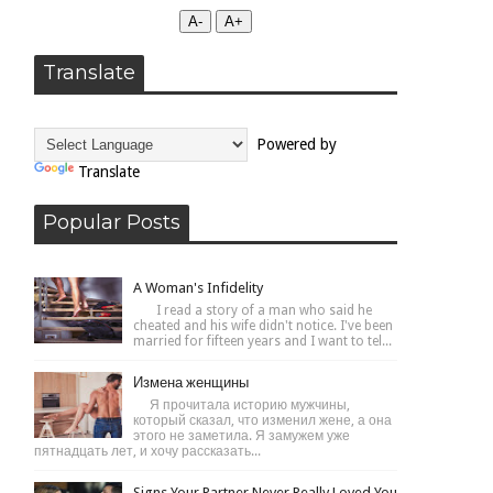
А-
А+
Translate
Powered by
Translate
Popular Posts
A Woman's Infidelity
I read a story of a man who said he
cheated and his wife didn't notice. I've been
married for fifteen years and I want to tel...
Измена женщины
Я прочитала историю мужчины,
который сказал, что изменил жене, а она
этого не заметила. Я замужем уже
пятнадцать лет, и хочу рассказать...
Signs Your Partner Never Really Loved You