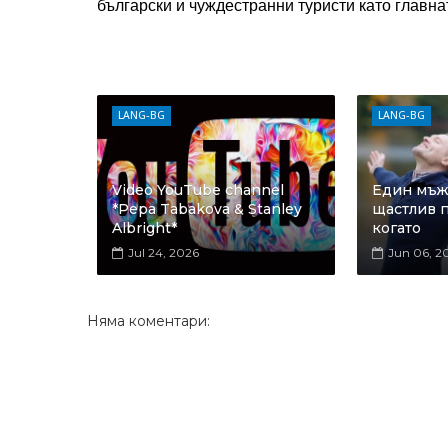
български и чуждестранни туристи като главна
LANG-BG
LANG-BG
Video YouTube channel
Един мъж 
*Pepa Tabakova & Stanley
щастлив п
Albright*
когато
Jul 24, 2026
Jun 06, 2
Няма коментари: