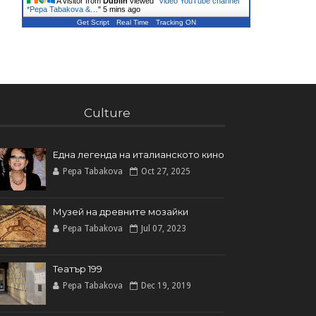
A visitor from
Dublin
viewed "
Video YouTube channel
*Pepa Tabakova &…
"
5 mins ago
Get Script
Real Time
Tracking ON
Culture
Една легенда на италианското кинo
Pepa Tabakova
Oct 27, 2025
Музей на древните мозайки
Pepa Tabakova
Jul 07, 2023
Театър 199
Pepa Tabakova
Dec 19, 2019