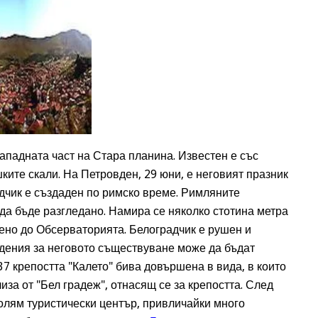
ападната част на Стара планина. Известен е със
ите скали. На Петровден, 29 юни, е неговият празник
радчик е създаден по римско време. Римляните
да бъде разгледано. Намира се няколко стотина метра
епено до Обсерваторията. Белоградчик е рушен и
дения за неговото съществуване може да бъдат
37 крепостта "Калето" бива довършена в вида, в които
иза от "Бел градеж", отнасящ се за крепостта. След
олям туристически център, привличайки много