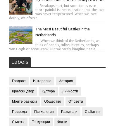
Breakups hurt, but sometimes even
more painful is the realization that the love
was never reciprocated. When we love
deeply, we often t...
The Most Beautiful Castles in the
Netherlands
When we think of the Netherlands, we
think of canals, tulips, bicycles, perhaps
Van Gogh or Anne Frank. But we rarely imagine it as a ...
Labels
Градове
Интересно
История
Кралски двор
Култура
Личности
Моите разкази
Общество
От света
Природа
Психология
Размисли
Събития
Съвети
Тенденции
Факти