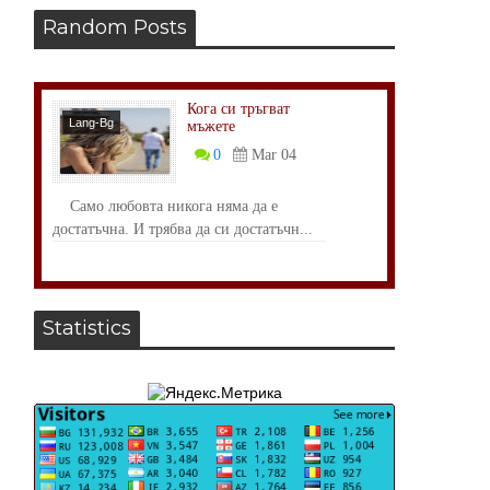
Random Posts
Кога си тръгват
Lang-Bg
мъжете
Психология
0
Mar 04
Само любовта никога няма да е
достатъчна. И трябва да си достатъчн...
Statistics