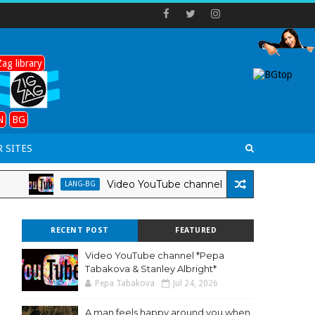
ag library
N
BG
 SITES
Video YouTube channel *Pepa Tabakova & Stanle
LANG-BG
RECENT POST
FEATURED
Video YouTube channel *Pepa
Tabakova & Stanley Albright*
Pepa Tabakova
Jul 24, 2026
A man feels happy around you when