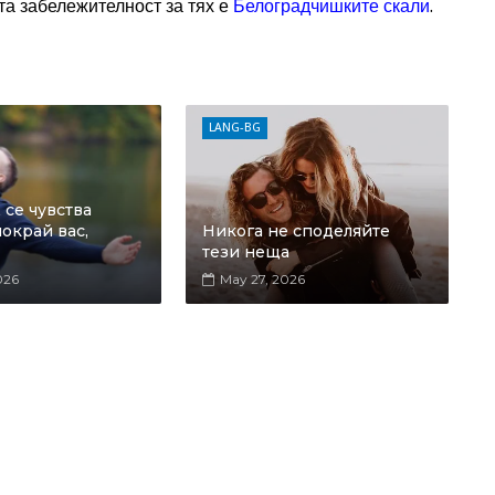
та забележителност за тях е
Белоградчишките скали
.
LANG-BG
се чувства
окрай вас,
Никога не споделяйте
тези неща
026
May 27, 2026