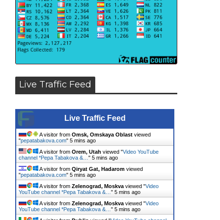
Live Traffic Feed
Live Traffic Feed
A visitor from
Omsk, Omskaya Oblast
viewed
"
pepatabakova.com
"
5 mins ago
A visitor from
Orem, Utah
viewed "
Video YouTube
channel *Pepa Tabakova &…
"
5 mins ago
A visitor from
Qiryat Gat, Hadarom
viewed
"
pepatabakova.com
"
5 mins ago
A visitor from
Zelenograd, Moskva
viewed "
Video
YouTube channel *Pepa Tabakova &…
"
5 mins ago
A visitor from
Zelenograd, Moskva
viewed "
Video
YouTube channel *Pepa Tabakova &…
"
5 mins ago