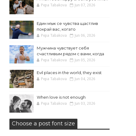
Pepa Tabakova
Jun 07, 2026
Един мъж се чувства щастлив
покрай вас, когато
Pepa Tabakova
Jun 06, 2026
Мужчина чувствует себя
счастливым рядом с вами, когда
Pepa Tabakova
Jun 05, 2026
Evil places in the world, they exist
Pepa Tabakova
Jun 04, 2026
When love is not enough
Pepa Tabakova
Jun 03, 2026
Choose a post font size