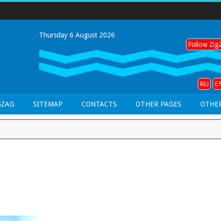
Thursday 6 August 2026
Follow ZigZ
RU
E
GZAG
SITEMAP
CONTACTS
OTHER PAGES
OTHER