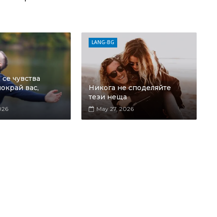
LANG-BG
се чувства
окрай вас,
Никога не споделяйте
тези неща
026
May 27, 2026