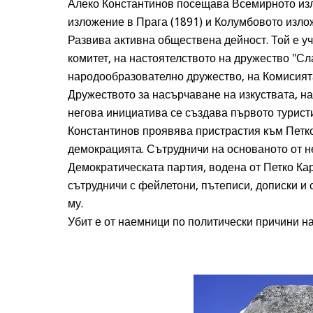
Алеко Константинов посещава Всемирното изл
изложение в Прага (1891) и Колумбовото излож
Развива активна обществена дейност. Той е у
комитет, на настоятелството на дружество "Сл
народообразователно дружество, на Комисията
Дружеството за насърчаване на изкуствата, н
негова инициатива се създава първото турист
Константинов проявява пристрастия към Петк
демокрацията. Сътрудничи на основаното от н
Демократическата партия, водена от Петко Кар
сътрудничи с фейлетони, пътеписи, дописки и 
му.
Убит е от наемници по политически причини на 2