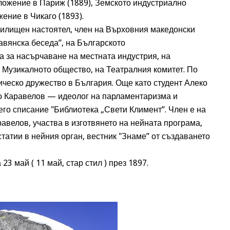
ожение в Париж (1889), Земското индустриално
ение в Чикаго (1893).
чилищен настоятел, член на Върховния македонски
авянска беседа”, на Българското
 за насърчаване на местната индустрия, на
а Музикалното общество, на Театралния комитет. По
ическо дружество в България. Още като студент Алеко
о Каравелов — идеолог на парламентаризма и
его списание "Библиотека „Свети Климент”. Член е на
авелов, участва в изготвянето на нейната програма,
статии в нейния орган, вестник "Знаме” от създаването
3 май ( 11 май, стар стил ) през 1897.