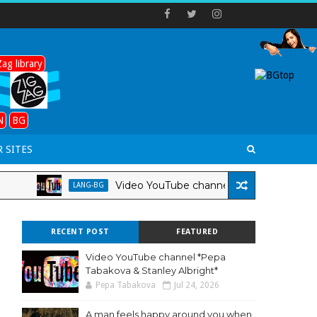
ag library
N
BG
 SITES
Video YouTube channel *Pepa Tabakova & Stan
LANG-BG
RECENT POST
FEATURED
Video YouTube channel *Pepa
Tabakova & Stanley Albright*
Pepa Tabakova
Jul 24, 2026
A man feels happy around you when