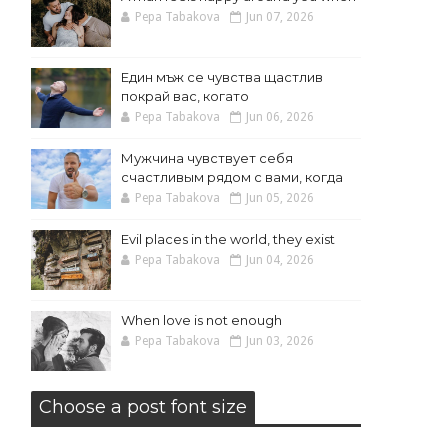
Pepa Tabakova
Jun 07, 2026
Един мъж се чувства щастлив
покрай вас, когато
Pepa Tabakova
Jun 06, 2026
Мужчина чувствует себя
счастливым рядом с вами, когда
Pepa Tabakova
Jun 05, 2026
Evil places in the world, they exist
Pepa Tabakova
Jun 04, 2026
When love is not enough
Pepa Tabakova
Jun 03, 2026
Choose a post font size