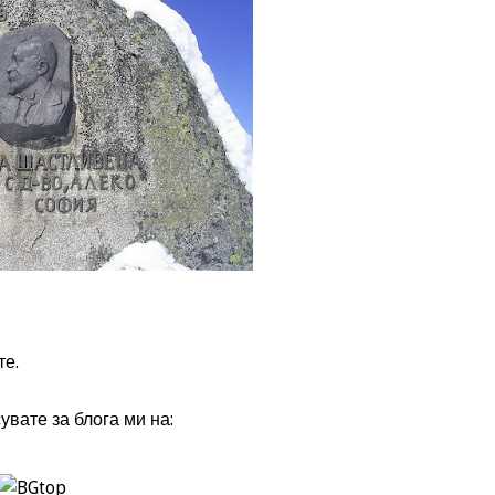
те.
увате за блога ми на: