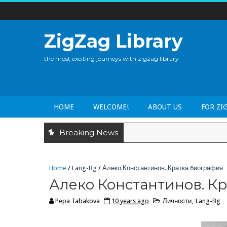
ZigZag Library
the most exciting journeys with zigzag library
HOME
WELCOME!
ABOUT US
FOR ZI
Breaking News
Home
/
Lang-Bg
/
Алеко Константинов. Кратка биография
Алеко Константинов. К
Pepa Tabakova
10 years ago
Личности
,
Lang-Bg