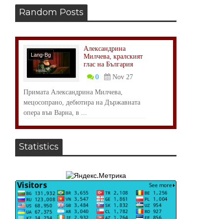
Random Posts
Александрина
Lang-Bg
Милчева, кралският
глас на България
Личности
0
Nov 27
Примата Александрина Милчева,
мецосопрано, дебютира на Държавната
опера във Варна, в ...
Statistics