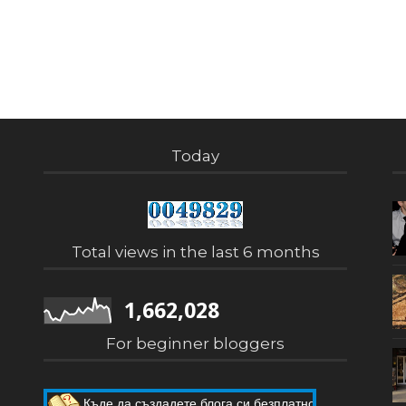
Today
Total views in the last 6 months
1,662,028
For beginner bloggers
Къде да създадете блога си безплатно