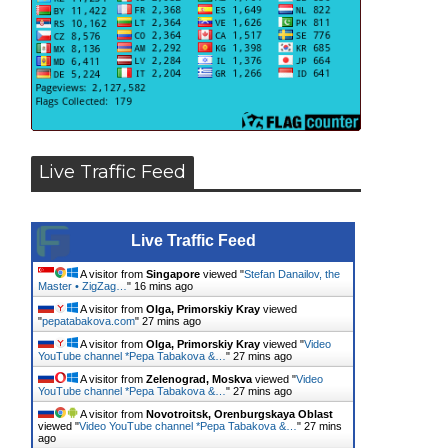
Live Traffic Feed
Live Traffic Feed
A visitor from
Singapore
viewed "
Stefan Danailov, the
Master • ZigZag…
"
16 mins ago
A visitor from
Olga, Primorskiy Kray
viewed
"
pepatabakova.com
"
27 mins ago
A visitor from
Olga, Primorskiy Kray
viewed "
Video
YouTube channel *Pepa Tabakova &…
"
27 mins ago
A visitor from
Zelenograd, Moskva
viewed "
Video
YouTube channel *Pepa Tabakova &…
"
27 mins ago
A visitor from
Novotroitsk, Orenburgskaya Oblast
viewed "
Video YouTube channel *Pepa Tabakova &…
"
27 mins
ago