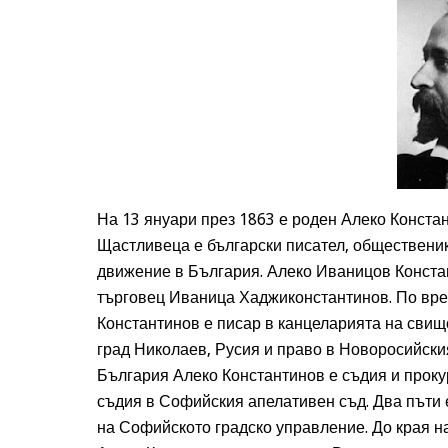
На 13 януари през 1863 е роден Алеко Констан
Щастливеца е български писател, общественик
движение в България. Алеко Иваницов Конста
търговец Иваница Хаджиконстантинов. По вре
Константинов е писар в канцеларията на сви
град Николаев, Русия и право в Новоросийски
България Алеко Константинов е съдия и прок
съдия в Софийския апелативен съд. Два пъти 
на Софийското градско управление. До края на