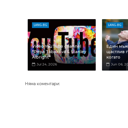
LANG-BG
LANG-BG
Video YouTube channel
Един мъж 
*Pepa Tabakova & Stanley
щастлив п
Albright*
когато
Jul 24, 2026
Jun 06, 2
Няма коментари: