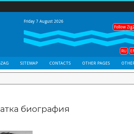
Friday 7 August 2026
Follow ZigZ
RU
E
GZAG
SITEMAP
CONTACTS
OTHER PAGES
OTHER
ратка биография