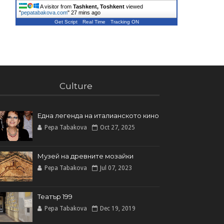
A visitor from
Tashkent, Toshkent
viewed
"
pepatabakova.com
"
27 mins ago
Get Script
Real Time
Tracking ON
Culture
Една легенда на италианското кинo
Pepa Tabakova
Oct 27, 2025
Музей на древните мозайки
Pepa Tabakova
Jul 07, 2023
Театър 199
Pepa Tabakova
Dec 19, 2019