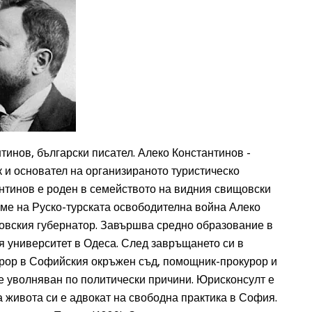
тинов, български писател. Алеко Константинов -
 и основател на организираното туристическо
нтинов е роден в семейството на видния свищовски
ме на Руско-турската освободителна война Алеко
щовския губернатор. Завършва средно образование в
я университет в Одеса. След завръщането си в
урор в Софийския окръжен съд, помощник-прокурор и
е уволняван по политически причини. Юрисконсулт е
 живота си е адвокат на свободна практика в София.