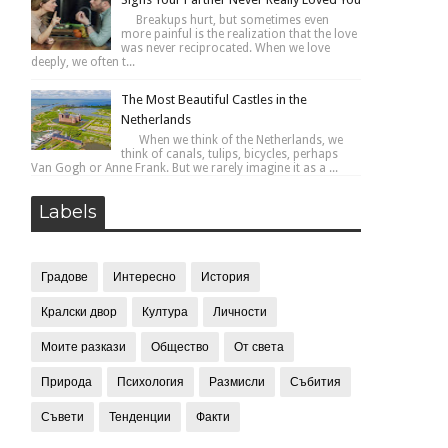
Breakups hurt, but sometimes even
more painful is the realization that the love
was never reciprocated. When we love
deeply, we often t...
The Most Beautiful Castles in the
Netherlands
When we think of the Netherlands, we
think of canals, tulips, bicycles, perhaps
Van Gogh or Anne Frank. But we rarely imagine it as a ...
Labels
Градове
Интересно
История
Кралски двор
Култура
Личности
Моите разкази
Общество
От света
Природа
Психология
Размисли
Събития
Съвети
Тенденции
Факти