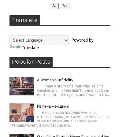
А-
А+
Translate
Powered by
Translate
Popular Posts
A Woman's Infidelity
I read a story of a man who said he
cheated and his wife didn't notice. I've been
married for fifteen years and I want to tel...
Измена женщины
Я прочитала историю мужчины,
который сказал, что изменил жене, а она
этого не заметила. Я замужем уже
пятнадцать лет, и хочу рассказать...
Signs Your Partner Never Really Loved You