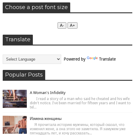
Choose a post font size
А-
А+
Translate
Powered by
Translate
Popular Posts
A Woman's Infidelity
I read a story of a man who said he cheated and his wife
didn't notice. I've been married for fifteen years and I want to
tel...
Измена женщины
Я прочитала историю мужчины, который сказал, что
изменил жене, а она этого не заметила. Я замужем уже
пятнадцать лет, и хочу рассказать...