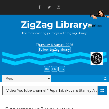
ZigZag Library
the most exciting journeys with zigzag library
Thursday 6 August 2026
Follow ZigZag library
RU
EN
BG
ideo YouTube channel *Pepa Tabakova & Stanley Albright*