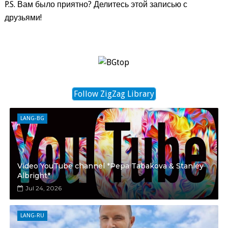
P.S. Вам было приятно? Делитесь этой записью с
друзьями!
Follow ZigZag Library
LANG-BG
Video YouTube channel *Pepa Tabakova & Stanley
Albright*
Jul 24, 2026
LANG-RU