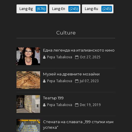
Lang-Bg
(676)
Lang-En
(245)
Lang-Ru
(245)
Culture
Една легенда на италианското кинo
Pepa Tabakova
Oct 27, 2025
Музей на древните мозайки
Pepa Tabakova
Jul 07, 2023
Театър 199
Pepa Tabakova
Dec 19, 2019
Стената на славата „199 стъпки към
успеха“