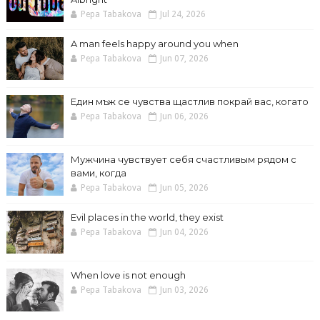
Pepa Tabakova
Jul 24, 2026
A man feels happy around you when
Pepa Tabakova
Jun 07, 2026
Един мъж се чувства щастлив покрай вас, когато
Pepa Tabakova
Jun 06, 2026
Мужчина чувствует себя счастливым рядом с
вами, когда
Pepa Tabakova
Jun 05, 2026
Evil places in the world, they exist
Pepa Tabakova
Jun 04, 2026
When love is not enough
Pepa Tabakova
Jun 03, 2026