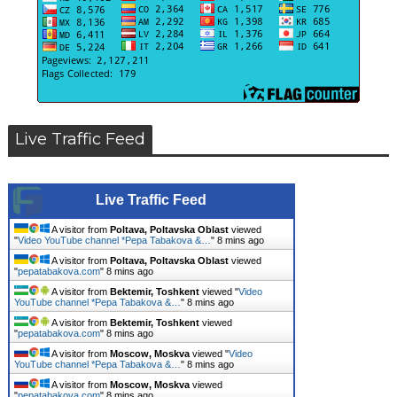
Live Traffic Feed
Live Traffic Feed
A visitor from
Poltava, Poltavska Oblast
viewed
"
Video YouTube channel *Pepa Tabakova &…
"
8 mins ago
A visitor from
Poltava, Poltavska Oblast
viewed
"
pepatabakova.com
"
8 mins ago
A visitor from
Bektemir, Toshkent
viewed "
Video
YouTube channel *Pepa Tabakova &…
"
8 mins ago
A visitor from
Bektemir, Toshkent
viewed
"
pepatabakova.com
"
8 mins ago
A visitor from
Moscow, Moskva
viewed "
Video
YouTube channel *Pepa Tabakova &…
"
8 mins ago
A visitor from
Moscow, Moskva
viewed
"
pepatabakova.com
"
8 mins ago