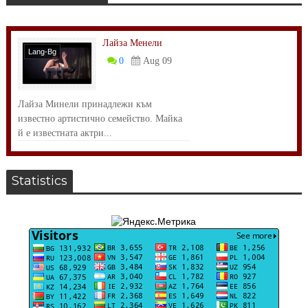
Лайза Менели
Lang-Bg
0
Aug 09
Личности
Лайза Минели принадлежи към
известно артистично семейство. Майка
й е известната актри...
Statistics