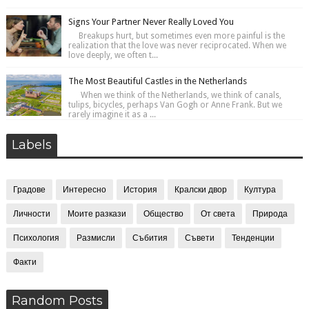
Signs Your Partner Never Really Loved You
Breakups hurt, but sometimes even more painful is the
realization that the love was never reciprocated. When we
love deeply, we often t...
The Most Beautiful Castles in the Netherlands
When we think of the Netherlands, we think of canals,
tulips, bicycles, perhaps Van Gogh or Anne Frank. But we
rarely imagine it as a ...
Labels
Градове
Интересно
История
Кралски двор
Култура
Личности
Моите разкази
Общество
От света
Природа
Психология
Размисли
Събития
Съвети
Тенденции
Факти
Random Posts