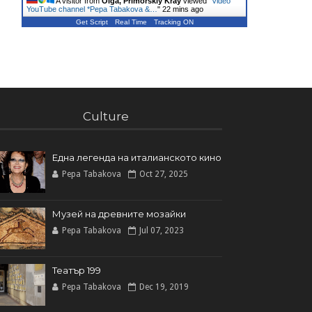
A visitor from
Olga, Primorskiy Kray
viewed "
Video
YouTube channel *Pepa Tabakova &…
"
22 mins ago
Get Script
Real Time
Tracking ON
Culture
Една легенда на италианското кинo
Pepa Tabakova
Oct 27, 2025
Музей на древните мозайки
Pepa Tabakova
Jul 07, 2023
Театър 199
Pepa Tabakova
Dec 19, 2019