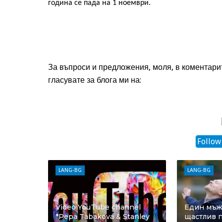
година се пада на 1 ноември.
За въпроси и предложения, моля, в коментари
гласувате за блога ми на:
Follow
LANG-BG
LANG-BG
Video YouTube channel
Един мъж 
*Pepa Tabakova & Stanley
щастлив п