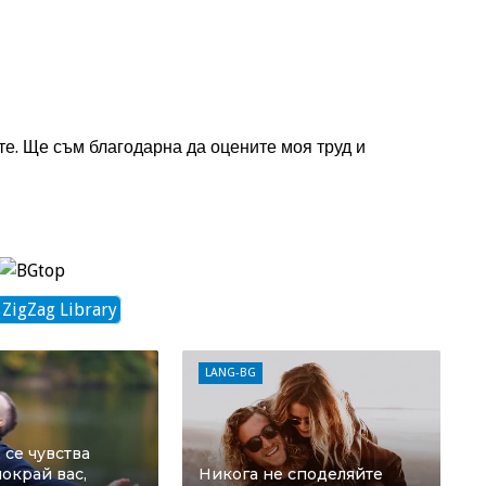
те. Ще съм благодарна да оцените моя труд и
 ZigZag Library
LANG-BG
се чувства
окрай вас,
Никога не споделяйте