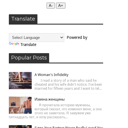
А-
А+
Translate
Powered by
Translate
Popular Posts
A Woman's Infidelity
I read a story of a man who said he
cheated and his wife didn't notice. I've been
married for fifteen years and I want to tel...
Измена женщины
Я прочитала историю мужчины,
который сказал, что изменил жене, а она
этого не заметила. Я замужем уже
пятнадцать лет, и хочу рассказать...
Signs Your Partner Never Really Loved You