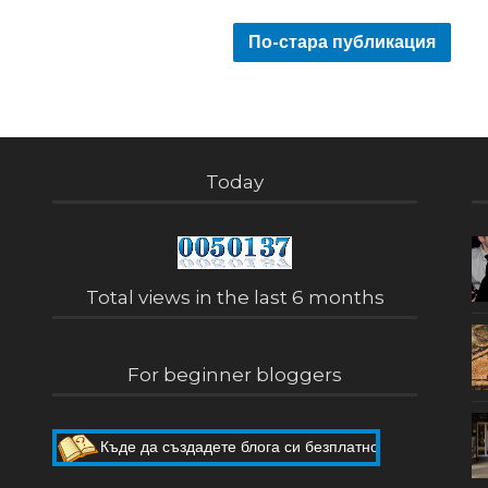
По-стара публикация
Today
Total views in the last 6 months
For beginner bloggers
Къде да създадете блога си безплатно
Как да направите собствен блог