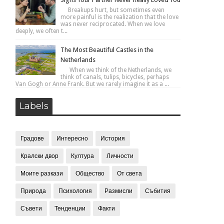
Breakups hurt, but sometimes even
more painful is the realization that the love
was never reciprocated. When we love
deeply, we often t...
The Most Beautiful Castles in the
Netherlands
When we think of the Netherlands, we
think of canals, tulips, bicycles, perhaps
Van Gogh or Anne Frank. But we rarely imagine it as a ...
Labels
Градове
Интересно
История
Кралски двор
Култура
Личности
Моите разкази
Общество
От света
Природа
Психология
Размисли
Събития
Съвети
Тенденции
Факти