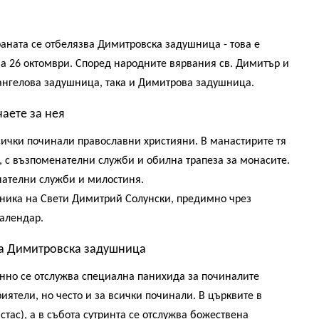
страната се отбелязва Димитровска задушница - това е
а 26 октомври. Според народните вярвания св. Димитър и
хангелова задушница, така и Димитрова задушница.
аете за нея
чки починали православни християни. В манастирите тя
, с възпоменателни служби и обилна трапеза за монасите.
нателни служби и милостиня.
ика на Свети Димитрий Солунски, предимно чрез
календар.
 на Димитровска задушница
но се отслужва специална панихида за починалите
иятели, но често и за всички починали. В църквите в
тас), а в събота сутринта се отслужва божествена