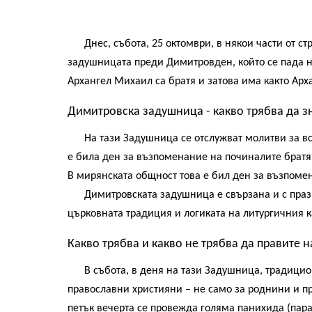
Днес
, събота, 25 октомври, в някои части от 
задушницата преди Димитровден, който се пада н
Архангел Михаил са братя и затова има както Ар
Димитровска задушница - какво трябва да зн
На тази Задушница се отслужват молитви за вси
е била ден за възпоменание на починалите братя
В мирянската общност това е бил ден за възпоме
Димитровската задушница е свързана и с празн
църковната традиция и логиката на литургичния 
Какво трябва и какво не трябва да правите
В събота, в деня на тази Задушница, традицион
православни християни – не само за роднини и пр
петък вечерта се провежда голяма панихида (парас