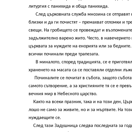
литургия с панихида и обща панихида.
След църковната служба мнозина се отправят къ
близки и да ги почистят – премахват отломки и тр
свещи. На гробището се провеждат и възпоменате
задължително варено жито. Често, в навечерието
църквата за нуждите на енорията или за бедните.
всички починали преди трапезата.
В миналото, според традицията, се е приготвяла
храненето на масата са се поставяли отделни лъж
Починалите се почитат в събота, защото съботат
самото сътворение, а за християните тя се е пре
вечния мир в Небесното царство.
Както на всеки празник, така и на този ден, Цър
лошо не само за живите, но и за мъртвите. На тоз
нуждаещите се.
След тази Задушница следва последната за годи