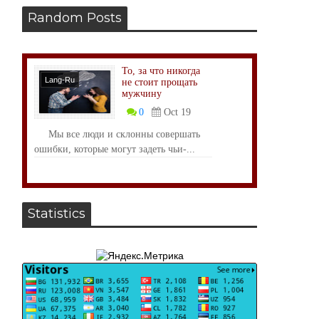
Random Posts
То, за что никогда
Lang-Ru
не стоит прощать
мужчину
0
Oct 19
Мы все люди и склонны совершать
ошибки, которые могут задеть чьи-...
Statistics