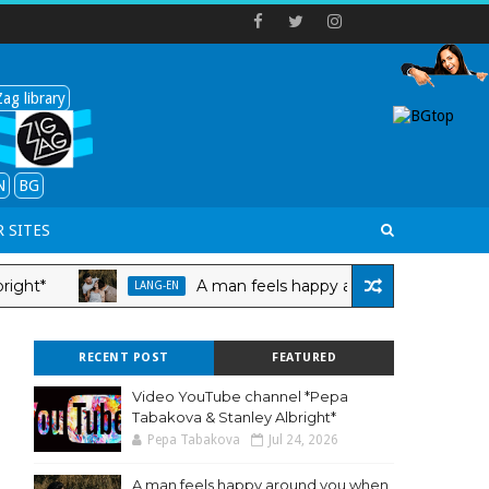
ag library
N
BG
 SITES
A man feels happy around you when
LANG-EN
RECENT POST
FEATURED
Video YouTube channel *Pepa
Tabakova & Stanley Albright*
Pepa Tabakova
Jul 24, 2026
A man feels happy around you when