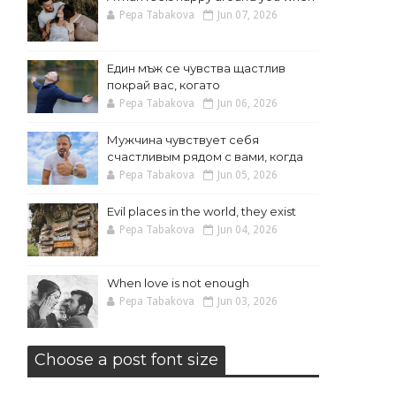
Pepa Tabakova
Jun 07, 2026
Един мъж се чувства щастлив
покрай вас, когато
Pepa Tabakova
Jun 06, 2026
Мужчина чувствует себя
счастливым рядом с вами, когда
Pepa Tabakova
Jun 05, 2026
Evil places in the world, they exist
Pepa Tabakova
Jun 04, 2026
When love is not enough
Pepa Tabakova
Jun 03, 2026
Choose a post font size