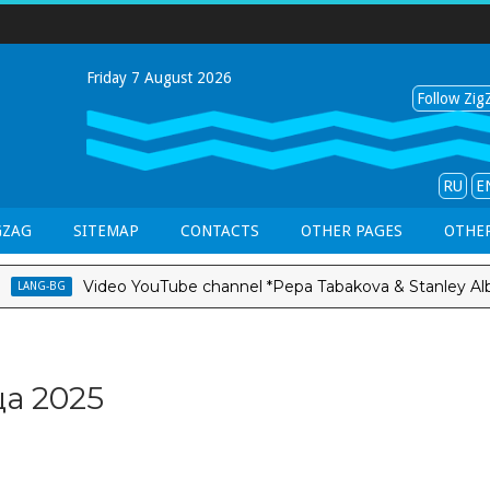
Friday 7 August 2026
Follow ZigZ
RU
E
GZAG
SITEMAP
CONTACTS
OTHER PAGES
OTHER
Video YouTube channel *Pepa Tabakova & Stanley Albright*
-BG
а 2025