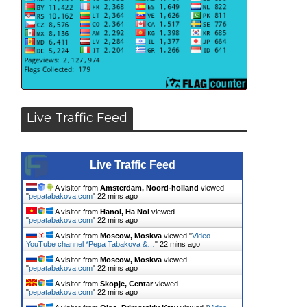
Live Traffic Feed
Live Traffic Feed
A visitor from
Amsterdam, Noord-holland
viewed
"
pepatabakova.com
"
22 mins ago
A visitor from
Hanoi, Ha Noi
viewed
"
pepatabakova.com
"
22 mins ago
A visitor from
Moscow, Moskva
viewed "
Video
YouTube channel *Pepa Tabakova &…
"
22 mins ago
A visitor from
Moscow, Moskva
viewed
"
pepatabakova.com
"
22 mins ago
A visitor from
Skopje, Centar
viewed
"
pepatabakova.com
"
22 mins ago