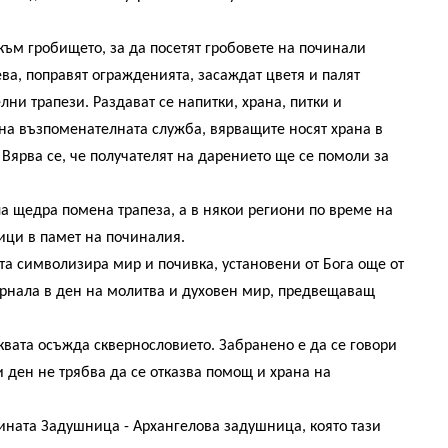
м гробището, за да посетят гробовете на починали
ева, поправят огражденията, засаждат цветя и палят
лни трапези.
Раздават се напитки, храна, питки и
 на възпоменателната служба, вярващите носят храна в
 Вярва се, че получателят на дарението ще се помоли за
 щедра помена трапеза, а в някои региони по време на
ици в памет на починалия.
а символизира мир и почивка, установени от Бога още от
върнала в ден на молитва и духовен мир, предвещаващ
квата осъжда сквернословието. Забранено е да се говори
и ден не трябва да се отказва помощ и храна на
ната Задушница - Архангелова задушница, която тази