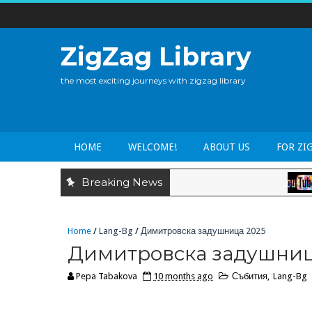
ZigZag Library
the most exciting journeys with zigzag library
HOME
WELCOME!
ABOUT US
FOR ZI
Breaking News
LANG
Home
/
Lang-Bg
/
Димитровска задушница 2025
Димитровска задушниц
Pepa Tabakova
10 months ago
Събития
,
Lang-Bg