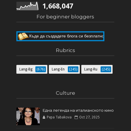
1,668,047
For beginner bloggers
Къде да създадете блога си безплатно
Как да направите собствен блог
Rubrics
Lang-Bg
(676)
Lang-En
(245)
Lang-Ru
(245)
Culture
Една легенда на италианското кинo
Pepa Tabakova
Oct 27, 2025