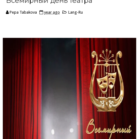
Всемирный день театра
Pepa Tabakova
year ago
Lang-Ru