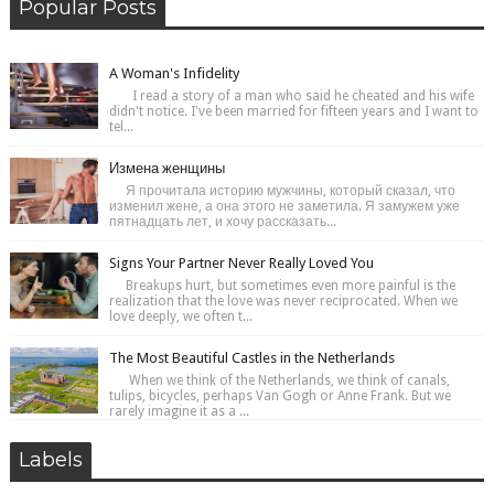
Popular Posts
A Woman's Infidelity
I read a story of a man who said he cheated and his wife
didn't notice. I've been married for fifteen years and I want to
tel...
Измена женщины
Я прочитала историю мужчины, который сказал, что
изменил жене, а она этого не заметила. Я замужем уже
пятнадцать лет, и хочу рассказать...
Signs Your Partner Never Really Loved You
Breakups hurt, but sometimes even more painful is the
realization that the love was never reciprocated. When we
love deeply, we often t...
The Most Beautiful Castles in the Netherlands
When we think of the Netherlands, we think of canals,
tulips, bicycles, perhaps Van Gogh or Anne Frank. But we
rarely imagine it as a ...
Labels