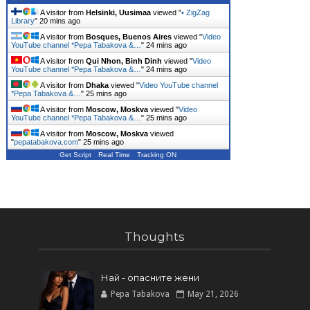
A visitor from
Helsinki, Uusimaa
viewed "
• ZigZag
Library
"
20 mins ago
A visitor from
Bosques, Buenos Aires
viewed "
Video
YouTube channel *Pepa Tabakova &…
"
24 mins ago
A visitor from
Qui Nhon, Binh Dinh
viewed "
Video
YouTube channel *Pepa Tabakova &…
"
24 mins ago
A visitor from
Dhaka
viewed "
Video YouTube channel
*Pepa Tabakova &…
"
25 mins ago
A visitor from
Moscow, Moskva
viewed "
Video
YouTube channel *Pepa Tabakova &…
"
25 mins ago
A visitor from
Moscow, Moskva
viewed
"
pepatabakova.com
"
25 mins ago
Get Script
Real Time
Tracking ON
Thoughts
Най - опасните жени
Pepa Tabakova
May 21, 2026