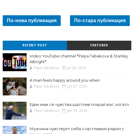
По-нова публикация
По-стара публикация
RECENT POST
FEATURED
Video YouTube channel *Pepa Tabakova & Stanley
Albright*
Pepa Tabakova
Jul 24, 2026
A man feels happy around you when
Pepa Tabakova
Jun 07, 2026
Един мъж се чувства щастлив покрай вас, когато
Pepa Tabakova
Jun 06, 2026
Мужчина чувствует себя счастливым рядом с