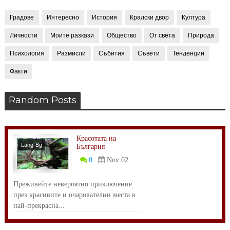
Градове
Интересно
История
Кралски двор
Култура
Личности
Моите разкази
Общество
От света
Природа
Психология
Размисли
Събития
Съвети
Тенденции
Факти
Random Posts
Красотата на
Lang-Bg
България
Общество
0
Nov 02
Преживейте невероятно приключение
през красивите и очарователни места в
най-прекрасна...