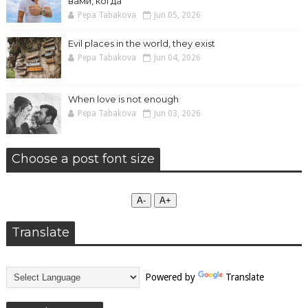
вами, когда
Pepa Tabakova
Jun 05, 2026
Evil places in the world, they exist
Pepa Tabakova
Jun 04, 2026
When love is not enough
Pepa Tabakova
Jun 03, 2026
Choose a post font size
А-
А+
Translate
Powered by
Translate