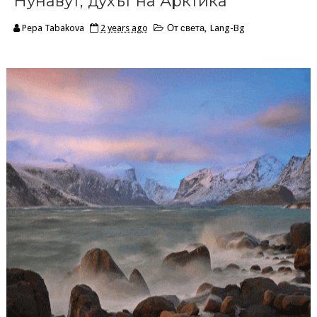
Нунавут, духът на Арктика
Pepa Tabakova
2 years ago
От света
,
Lang-Bg