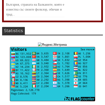
България, страната на Балканите, която е
известна със своите фолклор, обичаи и
трад...
Statistics