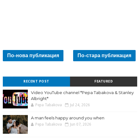
По-нова публикация
По-стара публикация
RECENT POST
FEATURED
Video YouTube channel *Pepa Tabakova & Stanley
Albright*
Pepa Tabakova
Jul 24, 2026
A man feels happy around you when
Pepa Tabakova
Jun 07, 2026