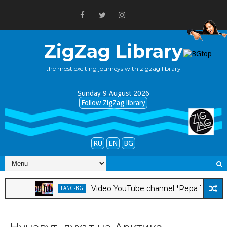
ZigZag Library
the most exciting journeys with zigzag library
Sunday 9 August 2026
Follow ZigZag library
RU
EN
BG
Video YouTube channel *Pepa Tabakova & Stanley
LANG-BG