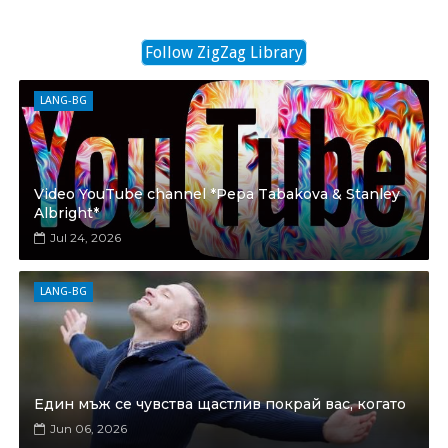
Follow ZigZag Library
LANG-BG
Video YouTube channel *Pepa Tabakova & Stanley
Albright*
Jul 24, 2026
LANG-BG
Един мъж се чувства щастлив покрай вас, когато
Jun 06, 2026