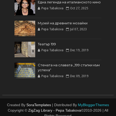
Една легенда на италианското кинo
Pepa Tabakova
Oct 27, 2025
Музей на древните мозайки
Pepa Tabakova
Jul 07, 2023
Театър 199
Pepa Tabakova
Dec 19, 2019
Стената на славата „199 стъпки към
успеха“
Pepa Tabakova
Dec 09, 2019
Created By
SoraTemplates
| Distributed By
MyBloggerThemes
Copyright ©
ZigZag Library - Pepa Tabakova
©2010-
2026 | All
Rights Reserved