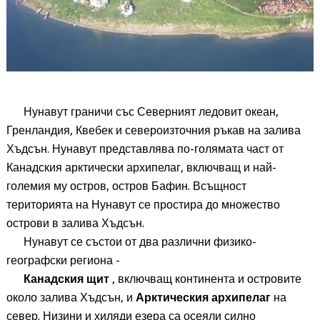
Нунавут граничи със Северният ледовит океан,
Гренландия, Квебек и североизточния ръкав на залива
Хъдсън. Нунавут представлява по-голямата част от
Канадския арктически архипелаг, включващ и най-
големия му остров, остров Бафин. Всъщност
територията на Нунавут се простира до множество
острови в залива Хъдсън.
Нунавут се състои от два различни физико-
географски региона -
Канадския щит
, включващ континента и островите
около залива Хъдсън, и
Арктическия архипелаг
на
север. Низини и хиляди езера са осеяли силно