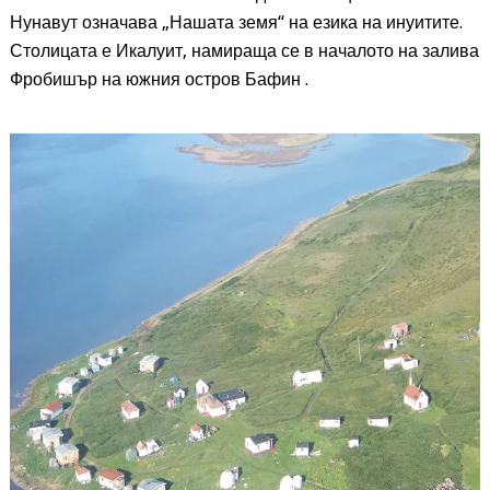
Нунавут означава „Нашата земя“ на езика на инуитите.
Столицата е Икалуит, намираща се в началото на залива
Фробишър на южния остров Бафин .