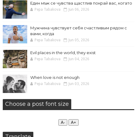
Един мъж се чувства щастлив покрай вас, когато
Pepa Tabakova
Jun 06, 2026
Мужчина чувствует себя счастливым рядом с
вами, когда
Pepa Tabakova
Jun 05, 2026
Evil places in the world, they exist
Pepa Tabakova
Jun 04, 2026
When love is not enough
Pepa Tabakova
Jun 03, 2026
Choose a post font size
А-
А+
Translate