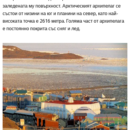
заледената му повърхност. Арктическият архипелаг се
състои от низини на юг и планини на север, като най-
високата точка е 2616 метра. Голяма част от архипелага
е постоянно покрита със сняг и лед.