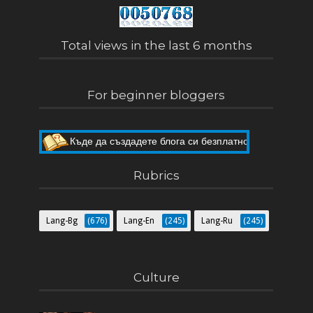
Total views in the last 6 months
For beginner bloggers
Пет мита за Blogger
Къде да създадете блога си безплатно
Rubrics
Lang-Bg
(676)
Lang-En
(245)
Lang-Ru
(245)
Culture