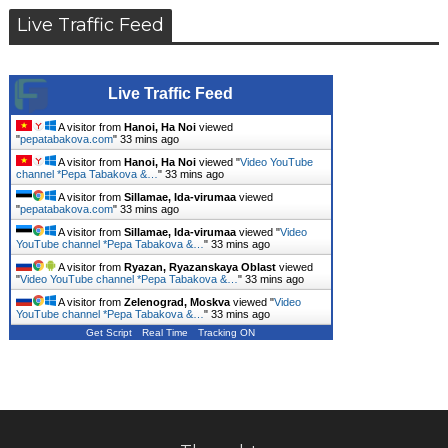
Live Traffic Feed
Live Traffic Feed
A visitor from
Hanoi, Ha Noi
viewed
"
pepatabakova.com
"
33 mins ago
A visitor from
Hanoi, Ha Noi
viewed "
Video YouTube
channel *Pepa Tabakova &…
"
33 mins ago
A visitor from
Sillamae, Ida-virumaa
viewed
"
pepatabakova.com
"
33 mins ago
A visitor from
Sillamae, Ida-virumaa
viewed "
Video
YouTube channel *Pepa Tabakova &…
"
33 mins ago
A visitor from
Ryazan, Ryazanskaya Oblast
viewed
"
Video YouTube channel *Pepa Tabakova &…
"
33 mins ago
A visitor from
Zelenograd, Moskva
viewed "
Video
YouTube channel *Pepa Tabakova &…
"
33 mins ago
Get Script
Real Time
Tracking ON