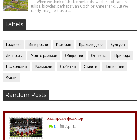
When we think of the Netherlands, we think of canals,
tulips, bicycles, perhaps Van Gogh or Anne Frank. But we
rarely imagine it as a ...
Labels
Градове
Интересно
История
Кралски двор
Култура
Личности
Моите разкази
Общество
От света
Природа
Психология
Размисли
Събития
Съвети
Тенденции
Факти
Random Posts
Български фолклор
Lang-Bg
Факти
0
Apr 05