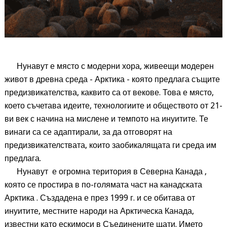
Нунавут е място с модерни хора, живеещи модерен
живот в древна среда - Арктика - която предлага същите
предизвикателства, каквито са от векове. Това е място,
което съчетава идеите, технологиите и обществото от 21-
ви век с начина на мислене и темпото на инуитите. Те
винаги са се адаптирали, за да отговорят на
предизвикателствата, които заобикалящата ги среда им
предлага.
Нунавут е огромна територия в Северна Канада ,
която се простира в по-голямата част на канадската
Арктика . Създадена е през 1999 г. и се обитава от
инуитите, местните народи на Арктическа Канада,
известни като ескимоси в Съединените щати. Името