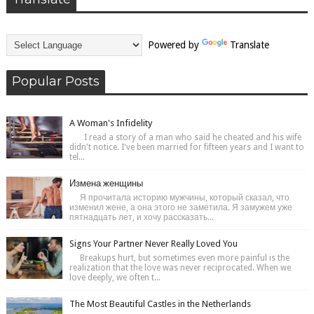
Powered by
Translate
Popular Posts
A Woman's Infidelity
I read a story of a man who said he cheated and his wife
didn't notice. I've been married for fifteen years and I want to
tel...
Измена женщины
Я прочитала историю мужчины, который сказал, что
изменил жене, а она этого не заметила. Я замужем уже
пятнадцать лет, и хочу рассказать...
Signs Your Partner Never Really Loved You
Breakups hurt, but sometimes even more painful is the
realization that the love was never reciprocated. When we
love deeply, we often t...
The Most Beautiful Castles in the Netherlands