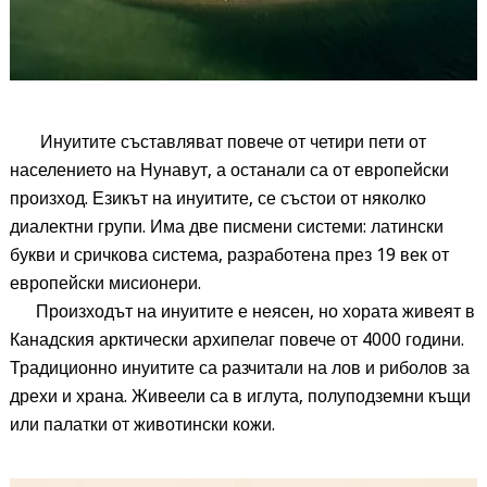
Инуитите съставляват повече от четири пети от
населението на Нунавут, а останали са от европейски
произход. Езикът на инуитите, се състои от няколко
диалектни групи. Има две писмени системи: латински
букви и сричкова система, разработена през 19 век от
европейски мисионери.
Произходът на инуитите е неясен, но хората живеят в
Канадския арктически архипелаг повече от 4000 години.
Традиционно инуитите са разчитали на лов и риболов за
дрехи и храна. Живеели са в иглута, полуподземни къщи
или палатки от животински кожи.