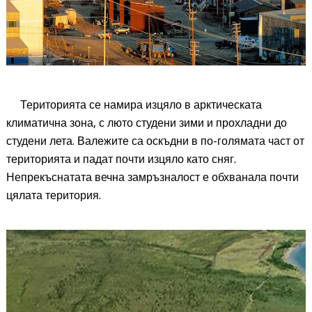
Територията се намира изцяло в арктическата
климатична зона, с люто студени зими и прохладни до
студени лета. Валежите са оскъдни в по-голямата част от
територията и падат почти изцяло като сняг.
Непрекъснатата вечна замръзналост е обхванала почти
цялата територия.