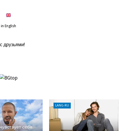
in English
с друзьями!
LANG-RU
увствует себя