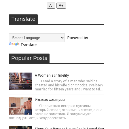
А-
А+
Translate
Powered by
Translate
Popular Posts
A Woman's Infidelity
I read a story of a man who said he
cheated and his wife didn't notice. I've been
married for fifteen years and I want to tel...
Измена женщины
Я прочитала историю мужчины,
который сказал, что изменил жене, а она
этого не заметила. Я замужем уже
пятнадцать лет, и хочу рассказать...
Signs Your Partner Never Really Loved You