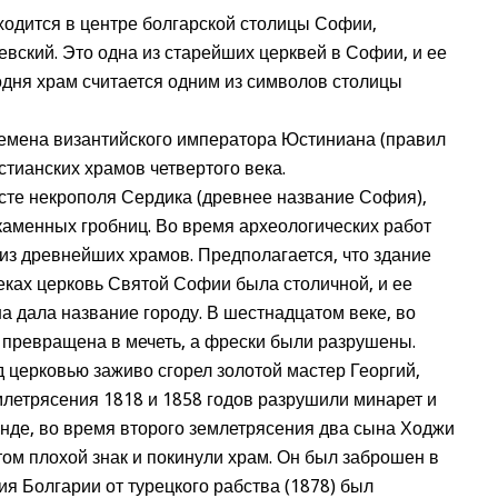
одится в центре болгарской столицы Софии,
евский. Это одна из старейших церквей в Софии, и ее
годня храм считается одним из символов столицы
ремена византийского императора Юстиниана (правил
стианских храмов четвертого века.
те некрополя Сердика (древнее название София),
и каменных гробниц. Во время археологических работ
з древнейших храмов. Предполагается, что здание
веках церковь Святой Софии была столичной, и ее
на дала название городу. В шестнадцатом веке, во
 превращена в мечеть, а фрески были разрушены.
д церковью заживо сгорел золотой мастер Георгий,
млетрясения 1818 и 1858 годов разрушили минарет и
енде, во время второго землетрясения два сына Ходжи
том плохой знак и покинули храм. Он был заброшен в
ия Болгарии от турецкого рабства (1878) был