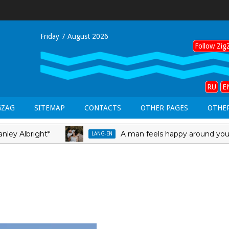
Friday 7 August 2026
Follow ZigZ
RU
E
GZAG
SITEMAP
CONTACTS
OTHER PAGES
OTHER
bright*
A man feels happy around you when
LANG-EN