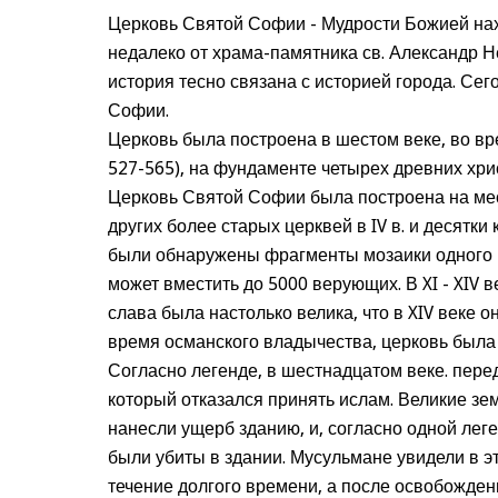
Церковь Святой Софии - Мудрости Божией нах
недалеко от храма-памятника св. Александр Н
история тесно связана с историей города. Се
Софии.
Церковь была построена в шестом веке, во в
527-565), на фундаменте четырех древних хри
Церковь Святой Софии была построена на мес
других более старых церквей в IV в. и десятк
были обнаружены фрагменты мозаики одного и
может вместить до 5000 верующих. В XI - XIV 
слава была настолько велика, что в XIV веке о
время османского владычества, церковь была
Согласно легенде, в шестнадцатом веке. пере
который отказался принять ислам. Великие зе
нанесли ущерб зданию, и, согласно одной лег
были убиты в здании. Мусульмане увидели в э
течение долгого времени, а после освобожден