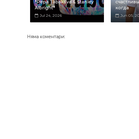
*Pepa Tabakova & Stanley
счастливы
Albright*
когда
Jul 24, 2026
Jun 05, 2
Няма коментари: