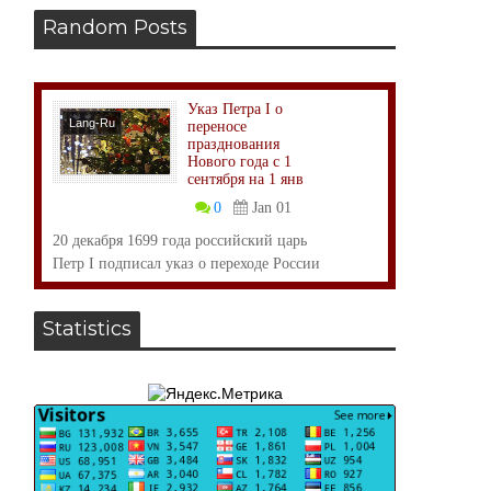
Random Posts
Указ Петра I о
Lang-Ru
переносе
празднования
Нового года с 1
сентября на 1 янв
0
Jan 01
20 декабря 1699 года российский царь
Петр I подписал указ о переходе России
на новое ...
Statistics