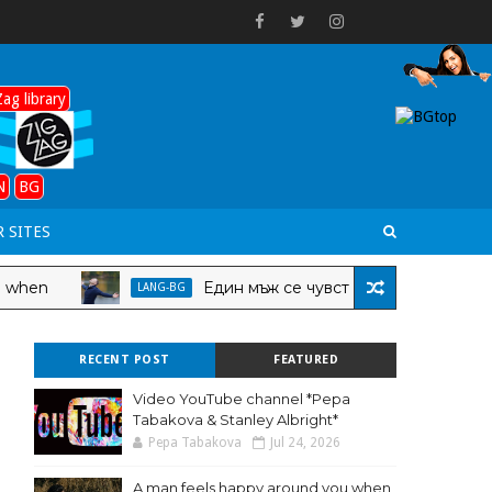
ag library
N
BG
 SITES
Един мъж се чувства щастлив покрай вас, к
LANG-BG
RECENT POST
FEATURED
Video YouTube channel *Pepa
Tabakova & Stanley Albright*
Pepa Tabakova
Jul 24, 2026
A man feels happy around you when