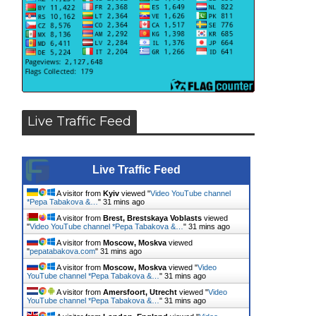
Live Traffic Feed
Live Traffic Feed
A visitor from
Kyiv
viewed "
Video YouTube channel
*Pepa Tabakova &…
"
31 mins ago
A visitor from
Brest, Brestskaya Voblasts
viewed
"
Video YouTube channel *Pepa Tabakova &…
"
31 mins ago
A visitor from
Moscow, Moskva
viewed
"
pepatabakova.com
"
31 mins ago
A visitor from
Moscow, Moskva
viewed "
Video
YouTube channel *Pepa Tabakova &…
"
31 mins ago
A visitor from
Amersfoort, Utrecht
viewed "
Video
YouTube channel *Pepa Tabakova &…
"
31 mins ago