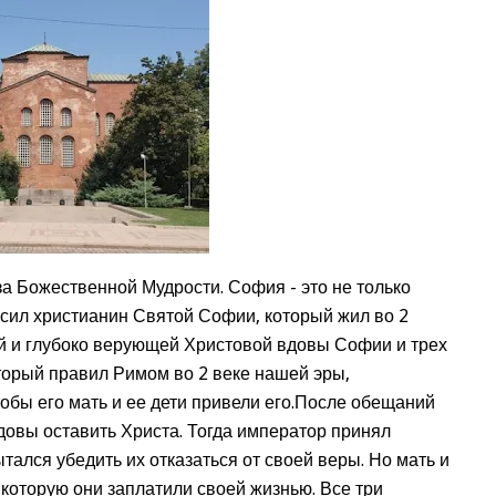
за Божественной Мудрости. София - это не только
осил христианин Святой Софии, который жил во 2
ой и глубоко верующей Христовой вдовы Софии и трех
торый правил Римом во 2 веке нашей эры,
тобы его мать и ее дети привели его.После обещаний
довы оставить Христа. Тогда император принял
ался убедить их отказаться от своей веры. Но мать и
которую они заплатили своей жизнью. Все три