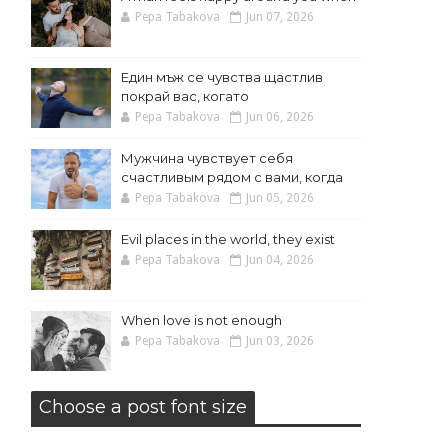
Pepa Tabakova
Jun 07, 2026
Един мъж се чувства щастлив
покрай вас, когато
Pepa Tabakova
Jun 06, 2026
Мужчина чувствует себя
счастливым рядом с вами, когда
Pepa Tabakova
Jun 05, 2026
Evil places in the world, they exist
Pepa Tabakova
Jun 04, 2026
When love is not enough
Pepa Tabakova
Jun 03, 2026
Choose a post font size