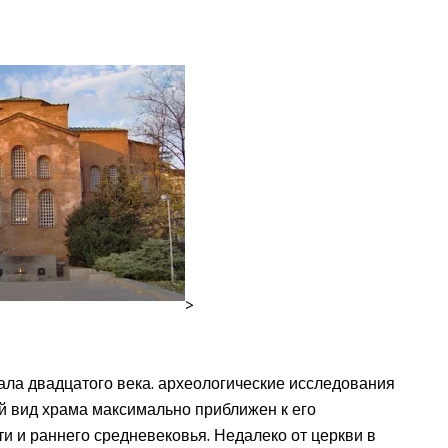
>
ала двадцатого века. археологические исследования
й вид храма максимально приближен к его
и и раннего средневековья. Недалеко от церкви в