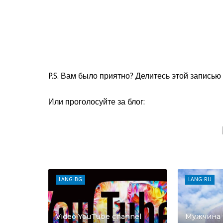
P.S. Вам было приятно? Делитесь этой записью 
Или проголосуйте за блог:
LANG-BG
LANG-RU
Video YouTube channel
Мужчина ч