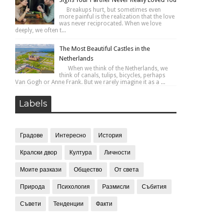
Breakups hurt, but sometimes even
more painful is the realization that the love
was never reciprocated. When we love
deeply, we often t...
The Most Beautiful Castles in the
Netherlands
When we think of the Netherlands, we
think of canals, tulips, bicycles, perhaps
Van Gogh or Anne Frank. But we rarely imagine it as a ...
Labels
Градове
Интересно
История
Кралски двор
Култура
Личности
Моите разкази
Общество
От света
Природа
Психология
Размисли
Събития
Съвети
Тенденции
Факти