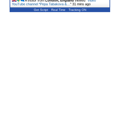
A visitor from
London, England
viewed "
Video
YouTube channel *Pepa Tabakova &…
"
31 mins ago
Get Script
Real Time
Tracking ON