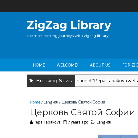
ZigZag Library
the most exciting journeys with zigzag library
HOME
WELCOME!
ABOUT US
FOR ZI
Breaking News
Video YouTube channel *Pepa Tabakova & Stanley Al
LANG-BG
Home
/
Lang-Ru
/
Церковь Святой Софии
Церковь Святой Софии
Pepa Tabakova
7 years ago
Lang-Ru