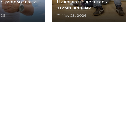
м рядом с вами,
Никогда не делитесь
этими вещами
026
May 28, 2026