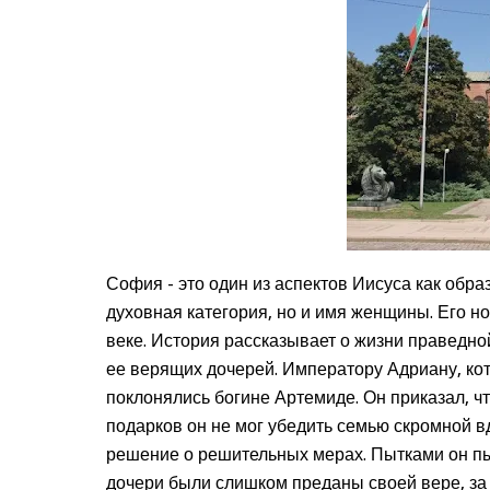
София - это один из аспектов Иисуса как обра
духовная категория, но и имя женщины. Его н
веке. История рассказывает о жизни праведн
ее верящих дочерей. Императору Адриану, ко
поклонялись богине Артемиде. Он приказал, ч
подарков он не мог убедить семью скромной в
решение о решительных мерах. Пытками он пыт
дочери были слишком преданы своей вере, за 