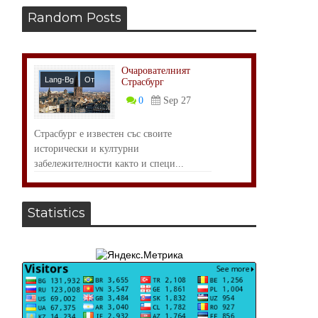
Random Posts
Очарователният
Lang-Bg
От
Страсбург
Света
0
Sep 27
Страсбург е известен със своите
исторически и културни
забележителности както и специ...
Statistics