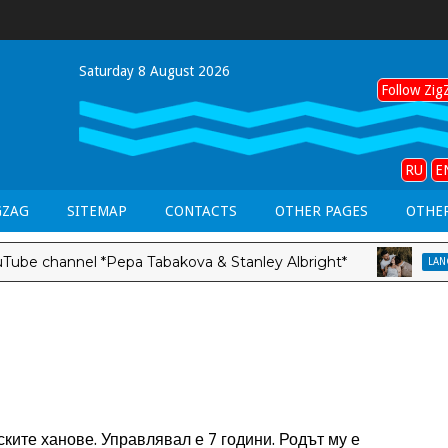
Saturday 8 August 2026
Follow ZigZ
RU
E
GZAG
SITEMAP
CONTACTS
OTHER PAGES
OTHER
channel *Pepa Tabakova & Stanley Albright*
LANG-EN
ките ханове. Управлявал е 7 години. Родът му е