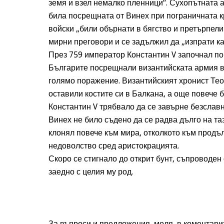
земя и взел немалко пленници“. Сухопътната 
била посрещната от Винех при пограничната к
войски „били обърнати в бягство и претърпел
мирни преговори и се задължил да „изпрати ка
През 759 император Константин V започнал по
Българите посрещнали византийската армия в
голямо поражение. Византийският хронист Тео
оставили костите си в Балкана, а още повече 
Константин V трябвало да се завърне безславн
Винех не било съдено да се радва дълго на та
клонял повече към мира, отколкото към продъ
недоволство сред аристокрацията.
Скоро се стигнало до открит бунт, съпроводен 
заедно с целия му род.
За въпроси и предложения, моля, в коментари