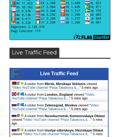
Live Traffic Feed
Live Traffic Feed
A visitor from
Minsk, Minskaya Voblasts
viewed
"
Video YouTube channel *Pepa Tabakova &…
"
5 mins ago
A visitor from
London, England
viewed "
Video
YouTube channel *Pepa Tabakova &…
"
5 mins ago
A visitor from
Zelenograd, Moskva
viewed "
Video
YouTube channel *Pepa Tabakova &…
"
5 mins ago
A visitor from
Novokuznetsk, Kemerovskaya Oblast
viewed "
Video YouTube channel *Pepa Tabakova &…
"
5 mins
ago
A visitor from
Usolye-sibirskoye, Irkutskaya Oblast
viewed "
Video YouTube channel *Pepa Tabakova &…
"
5 mins