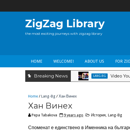
ZigZag Library
the most exciting journeys with zigzag library
HOME
WELCOME!
ABOUT US
FOR ZI
Breaking News
Video YouTube 
LANG-BG
Home
/
Lang-Bg
/
Хан Винех
Хан Винех
Pepa Tabakova
9 years ago
История
,
Lang-Bg
Споменат е единствено в Именника на българс