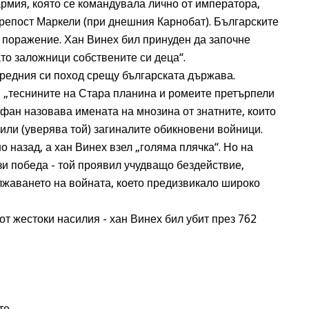
армия, която се командувала лично от императора,
репост Маркели (при днешния Карнобат). Българските
и поражение. Хан Винех бил принуден да започне
то заложници собствените си деца“.
редния си поход срещу българската държава.
 „теснините на Стара планина и ромеите претърпели
фан назовава имената на мнозина от знатните, които
били (уверява той) загиналите обикновени войници.
о назад, а хан Винех взел „голяма плячка“. Но на
зи победа - той проявил учудващо бездействие,
лжаването на войната, което предизвикало широко
от жестоки насилия - хан Винех бил убит през 762
те.