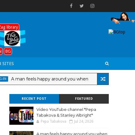
ag library
N
BG
 SITES
A man feels happy around you when
Един мъ
LANG-BG
RECENT POST
FEATURED
Video YouTube channel *Pepa
Tabakova & Stanley Albright*
Pepa Tabakova
Jul 24, 2026
A man feels happy around you when