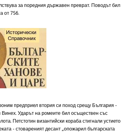
лствува за поредния държавен преврат. Поводът бил
 от 756.
роним предприел втория си поход срещу България -
н Винех. Ударът на ромеите бил осъществен със
лота. Петстотин византийски кораба стигнали устието
еката - стовареният десант „опожарил българската