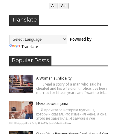
А-
А+
Translate
Powered by
Translate
Popular Posts
A Woman's Infidelity
I read a story of a man who said he
cheated and his wife didn't notice. I've been
married for fifteen years and I want to tel...
Измена женщины
Я прочитала историю мужчины,
который сказал, что изменил жене, а она
этого не заметила. Я замужем уже
пятнадцать лет, и хочу рассказать...
Signs Your Partner Never Really Loved You