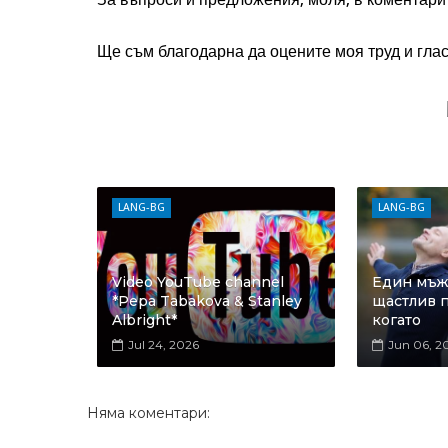
Ще съм благодарна да оцените моя труд и глас
LANG-BG
LANG-BG
Video YouTube channel
Един мъж 
*Pepa Tabakova & Stanley
щастлив п
Albright*
когато
Jul 24, 2026
Jun 06, 2
Няма коментари: