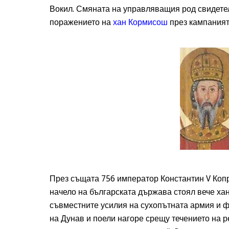
Вокил. Смяната на управляващия род свидете
поражението на
хан Кормисош
през кампанията
През същата 756 император Константин V Коп
начело на българската държава стоял вече ха
съвместните усилия на сухопътната армия и ф
на Дунав и поели нагоре срещу течението на р