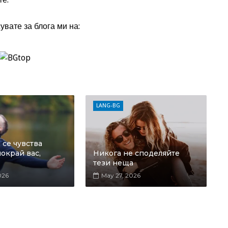
увате за блога ми на:
LANG-BG
се чувства
окрай вас,
Никога не споделяйте
тези неща
026
May 27, 2026