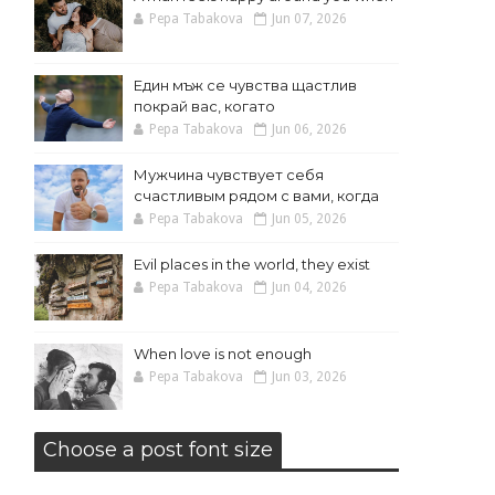
Pepa Tabakova
Jun 07, 2026
Един мъж се чувства щастлив
покрай вас, когато
Pepa Tabakova
Jun 06, 2026
Мужчина чувствует себя
счастливым рядом с вами, когда
Pepa Tabakova
Jun 05, 2026
Evil places in the world, they exist
Pepa Tabakova
Jun 04, 2026
When love is not enough
Pepa Tabakova
Jun 03, 2026
Choose a post font size