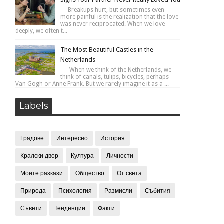
Breakups hurt, but sometimes even
more painful is the realization that the love
was never reciprocated. When we love
deeply, we often t...
The Most Beautiful Castles in the
Netherlands
When we think of the Netherlands, we
think of canals, tulips, bicycles, perhaps
Van Gogh or Anne Frank. But we rarely imagine it as a ...
Labels
Градове
Интересно
История
Кралски двор
Култура
Личности
Моите разкази
Общество
От света
Природа
Психология
Размисли
Събития
Съвети
Тенденции
Факти