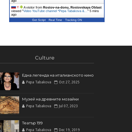
ago
A visitor from
Rostov-na-donu, Rostovskaya Oblast
viewed "
Video YouTube channel *Pepa Tabakova &…
"
5 mins
ago
Get Script
Real Time
Tracking ON
Culture
Една легенда на италианското кинo
Pepa Tabakova
Oct 27, 2025
Музей на древните мозайки
Pepa Tabakova
Jul 07, 2023
Театър 199
Pepa Tabakova
Dec 19, 2019